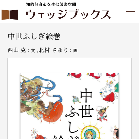
中世ふしぎ絵巻
西山 克
,北村 さゆり
：文
：画