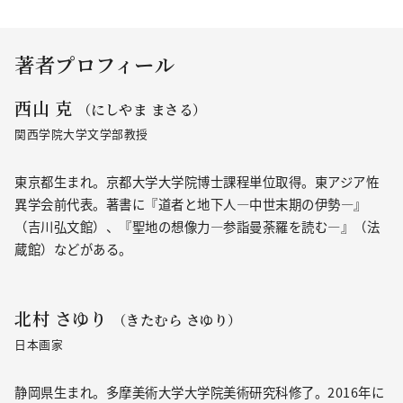
著者プロフィール
西山 克
（にしやま まさる）
関西学院大学文学部教授
東京都生まれ。京都大学大学院博士課程単位取得。東アジア恠
異学会前代表。著書に『道者と地下人―中世末期の伊勢―』
（吉川弘文館）、『聖地の想像力―参詣曼荼羅を読む―』（法
蔵館）などがある。
北村 さゆり
（きたむら さゆり）
日本画家
静岡県生まれ。多摩美術大学大学院美術研究科修了。2016年に