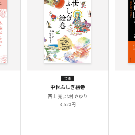
芸術
中世ふしぎ絵巻
西山 克 ,北村 さゆり
3,520円