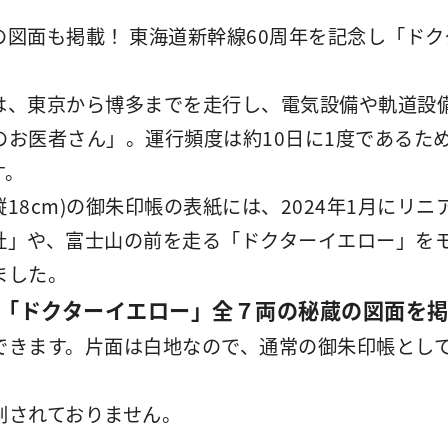
の図面も掲載！ 東海道新幹線60周年を記念し「ド
は、東京から博多までを走行し、電気設備や軌道設
のお医者さん」。運行頻度は約10日に1度であるた
す。
縦18cm)の御朱印帳の表紙には、2024年1月にリ
社」や、富士山の前を走る「ドクターイエロー」を
ました。
「ドクターイエロー」全７両の秘蔵の図面を
できます。片面は白地なので、通常の御朱印帳とし
刷されておりません。