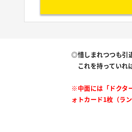
◎惜しまれつつも引
これを持っていれば
※中面には「ドクタ
ォトカード
1枚（ラ