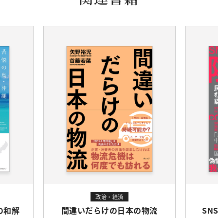
政治・経済
の和解
間違いだらけの日本の物流
SN