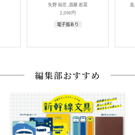
矢野 裕児 ,首藤 若菜
長
2,090円
電子版あり
編集部おすすめ