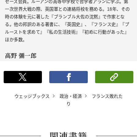
セーズ会員。ルーアンの高等中学校で哲学者アランに学ぶ。第
一次世界大戦の際、英国軍との連絡将校を務める。18年、その
時の体験を元に著した『ブランブル大佐の沈黙』で作家とな
る。他の邦訳のある著書に、『英国史』、『フランス史』『プ
ルーストを求めて』『私の生活技術』『初めに行動があった』
ほか多数。
高野 彌一郎
ポストする
シェ
ウェッジブックス
政治・経済
フランス敗れた
り
関連書籍