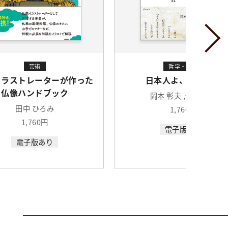
芸術
哲学・宗教
イラストレーターが作った
日本人よ、かくあれ
仏像ハンドブック
岡本 彰夫 ,保山 耕一
田中 ひろみ
1,760円
1,760円
電子版あり
電子版あり