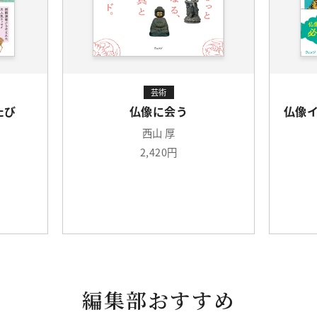
芸術
たび
仏像に会う
仏像
西山 厚
2,420円
編集部おすすめ