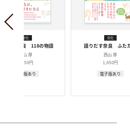
文化
文化
語りだす奈良 118の物語
語りだす奈良 ふた
西山 厚
西山 厚
1,650円
1,650円
電子版あり
電子版あり