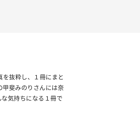
真を抜粋し、１冊にまと
の甲斐みのりさんには奈
んな気持ちになる１冊で