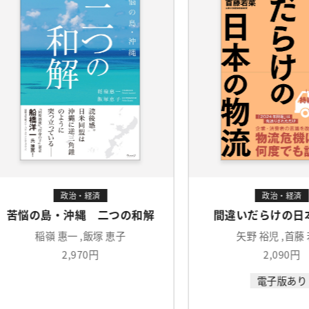
政治・経済
の和解
間違いだらけの日本の物流
SN
矢野 裕児 ,首藤 若菜
長
2,090円
電子版あり