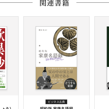
関連書籍
ビジネス古典
ょう）
超約版 家康名語録