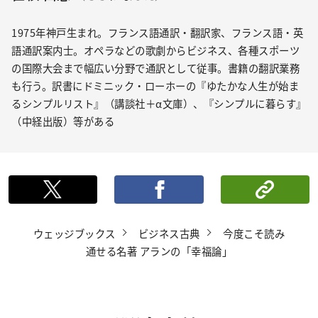
1975年神戸生まれ。フランス語通訳・翻訳家、フランス語・英
語通訳案内士。オペラなどの歌劇からビジネス、各種スポーツ
の国際大会まで幅広い分野で通訳として従事。書籍の翻訳業務
も行う。訳書にドミニック・ローホーの『ゆたかな人生が始ま
るシンプルリスト』（講談社＋α文庫）、『シンプルに暮らす』
（中経出版）等がある
ポストする
シェ
ウェッジブックス
ビジネス古典
今度こそ読み
通せる名著 アランの「幸福論」