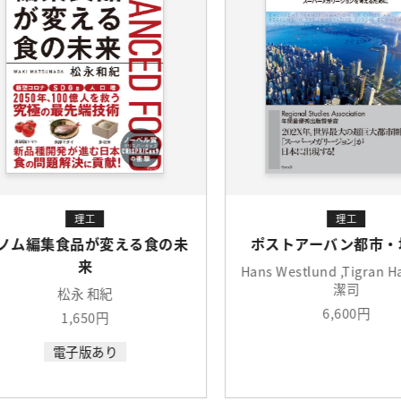
理工
食の未
ポストアーバン都市・地域論
Hans Westlund ,Tigran Haas ,小林
潔司
6,600円