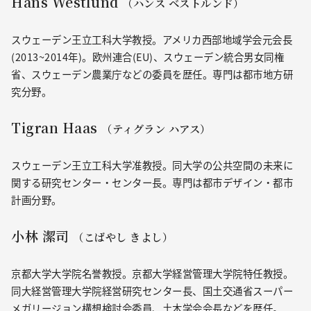
Hans Westlund
（ハンス ベストルンド）
スウェーデン王立工科大学教授。アメリカ西部地域学会元会長
(2013~2014年)。欧州連合(EU)、スウェーデン統合男女同権
省、スウェーデン農業庁などの委員を歴任。専門は都市地方研
究分野。
Tigran Haas
（ティグラン ハアス）
スウェーデン王立工科大学准教授。同大学の公共空間の未来に
関する研究センター・センター長。専門は都市デザイン・都市
計画分野。
小林 潔司
（こばやし きよし）
京都大学大学院名誉教授。京都大学経営管理大学院特任教授。
同大経営管理大学院経営研究センター長、国土交通省スーパー
メガリージョン構想検討会委員、土木学会会長などを歴任。