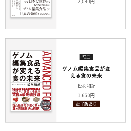
2,090円
理工
ゲノム編集食品が変
える食の未来
松永 和紀
1,650円
電子版あり