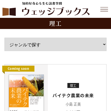
理工
Coming soon
理工
バイテク農業の未来
小島 正美