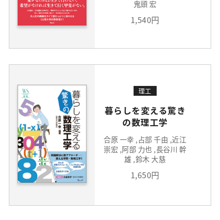
鬼頭 宏
1,540円
理工
暮らしを変える驚き
の数理工学
合原 一幸 ,占部 千由 ,近江
崇宏 ,阿部 力也 ,長谷川 幹
雄 ,鈴木 大慈
1,650円