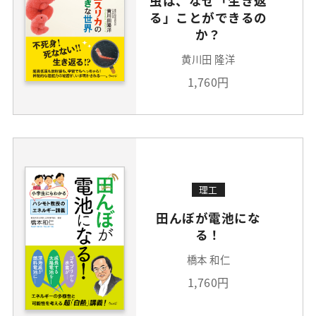
虫は、なぜ「生き返
る」ことができるの
か？
黄川田 隆洋
1,760円
理工
田んぼが電池にな
る！
橋本 和仁
1,760円