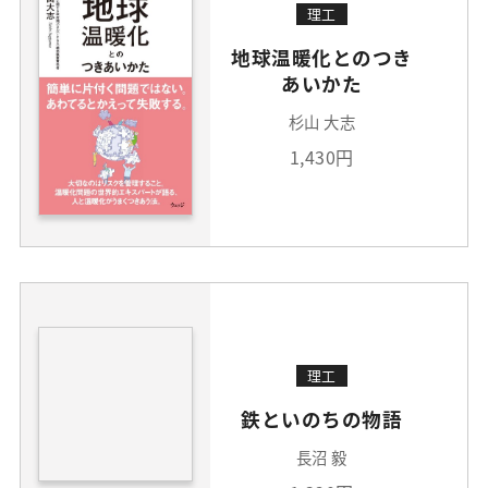
理工
地球温暖化とのつき
あいかた
杉山 大志
1,430円
理工
鉄といのちの物語
長沼 毅