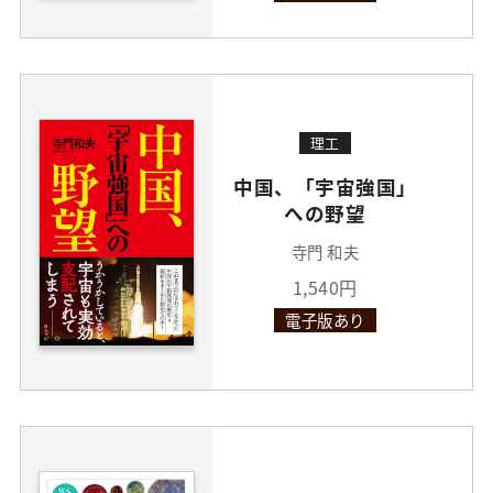
理工
中国、「宇宙強国」
への野望
寺門 和夫
1,540円
電子版あり