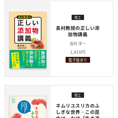
理工
長村教授の正しい添
加物講義
長村 洋一
1,430円
電子版あり
理工
ネムリユスリカのふ
しぎな世界―この昆