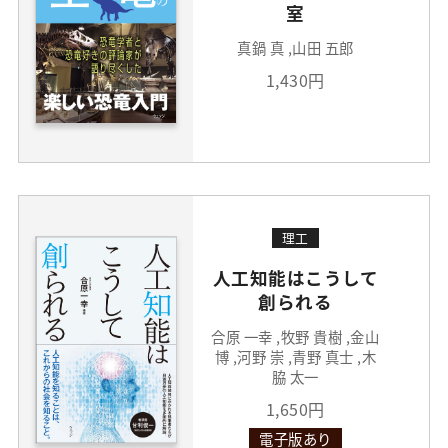
室
真鍋 真 ,山田 五郎
1,430円
理工
人工知能はこうして
創られる
合原 一幸 ,牧野 貴樹 ,金山
博 ,河野 崇 ,青野 真士 ,木
脇 太一
1,650円
電子版あり