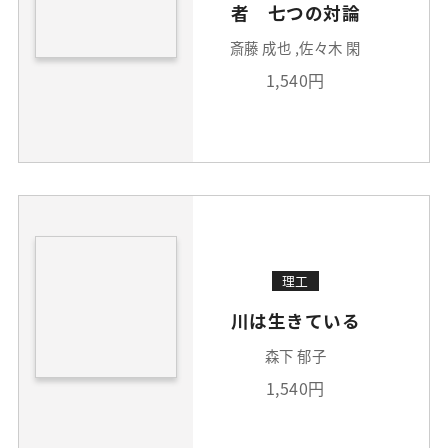
者 七つの対論
斎藤 成也 ,佐々木 閑
1,540円
理工
川は生きている
森下 郁子
1,540円