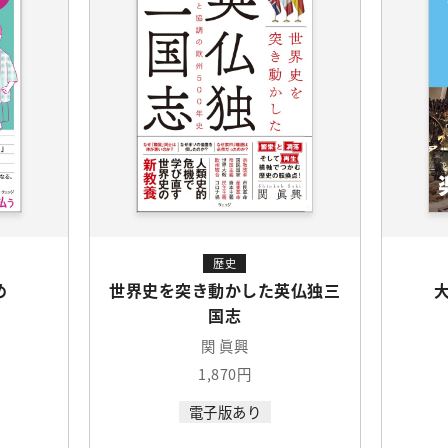
歴史
め
世界史を突き動かした英仏独三
国志
関 眞興
1,870円
電子版あり