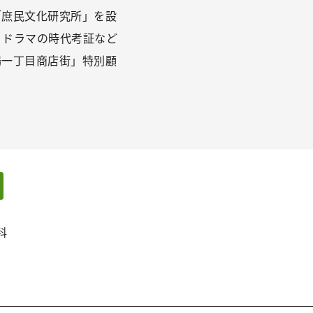
「庶民文化研究所」を設
、ドラマの時代考証など
場一丁目商店街」特別顧
ェアする
リンクをコピー
科