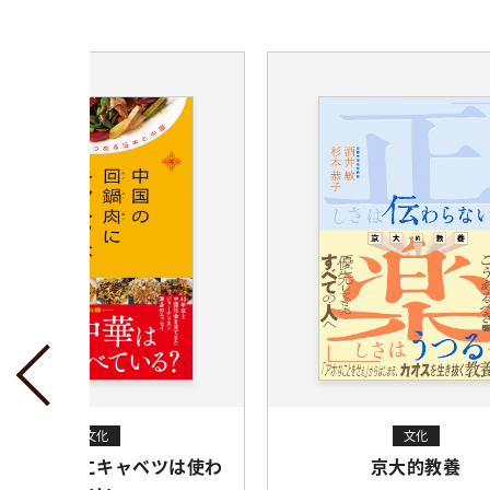
New
文化
文化
国の回鍋肉にキャベツは使わ
京大的教養