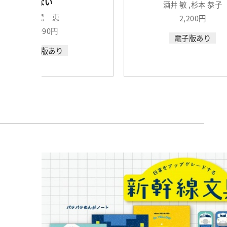
ない
酒井 敏 ,杉本 恭子
中島 恵
2,200円
2,090円
電子版あり
電子版あり