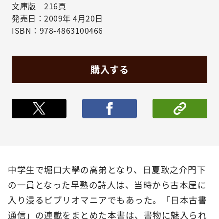
文庫版 216頁
発売日：2009年 4月20日
ISBN：978-4863100466
購入する
ポストする
シェア
中学生で堀口大學の高弟となり、日夏耿之介門下
の一員となった早熟の詩人は、当時から古本屋に
入り浸るビブリオマニアでもあった。「日本古書
通信」の連載をまとめた本書は、書物に魅入られ