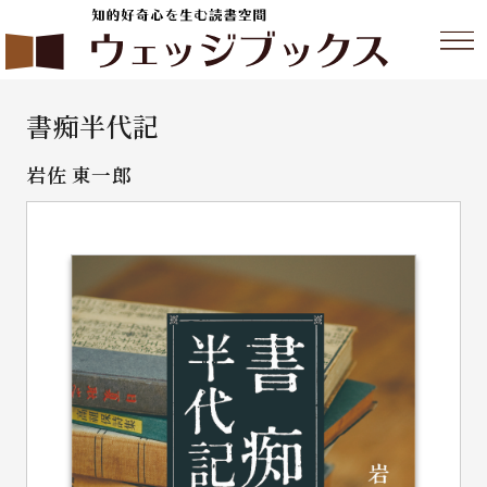
書痴半代記
岩佐 東一郎