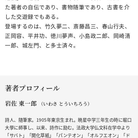
た著者の自伝であり、書物随筆であり、古書を介
した交遊録でもある。
登場するのは、竹久夢二、斎藤昌三、春山行夫、
正岡容、平井功、徳川夢声、小島政二郎、岡崎清
一郎、城左門、と多士済々。
著者プロフィール
岩佐 東一郎
（いわさ とういちろう）
詩人、随筆家。1905年東京生まれ。暁星中学三年生の時に堀口
大學に師事し、以来、詩作に励む。法政大学仏文科在学中より
「サバト」「開化草紙」「パンテオン」「オルフエオン」「ド