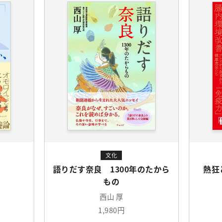
文化
語りだす奈良 1300年のたから
熱狂
もの
西山 厚
1,980円