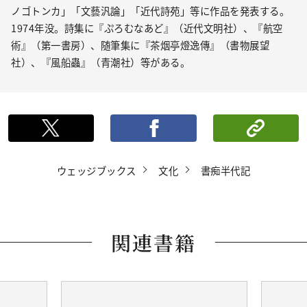
ノゴトンカ」「文藝汎論」「近代詩苑」等に作品を発表する。
1974年没。詩集に『ぷろむなあど』（近代文明社）、『航空
術』（第一書房）、随筆集に『茶烟亭燈逸傳』（書物展望
社）、『風船蟲』（青潮社）等がある。
ポストする
シェ
ウェッジブックス
文化
書痴半代記
関連書籍