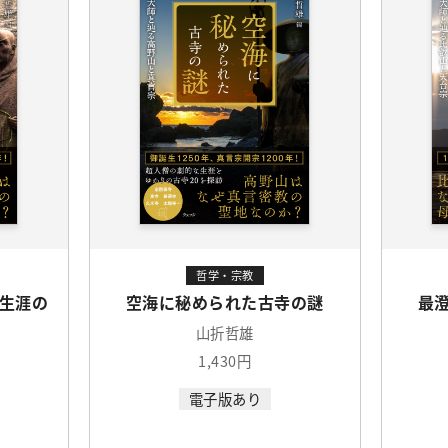
哲学・宗教
生涯の
空海に秘められた古寺の謎
最
山折哲雄
1,430円
電子版あり