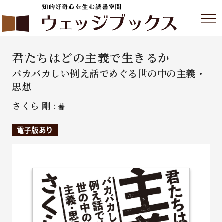
君たちはどの主義で生きるか
バカバカしい例え話でめぐる世の中の主義・
思想
さくら 剛
：著
電子版あり