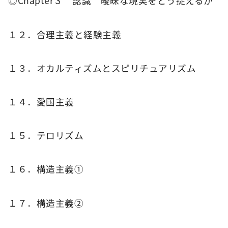
◎Chapter３ 認識 曖昧な現実をどう捉えるか
１２．合理主義と経験主義
１３．オカルティズムとスピリチュアリズム
１４．愛国主義
１５．テロリズム
１６．構造主義①
１７．構造主義②