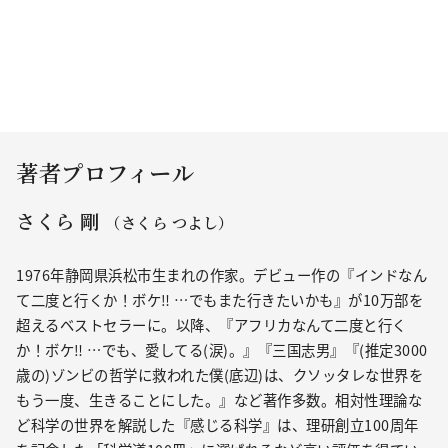
著者プロフィール
さくら 剛
（さくら つよし）
1976年静岡県浜松市生まれの作家。デビュー作の『インドなん
て二度と行くか！ボケ‼ …でもまた行きたいかも』が10万部を
超えるベストセラーに。以降、『アフリカなんて二度と行く
か！ボケ‼ …でも、愛してる(涙)。』『三国志男』『(推定3000
歳の)ゾンビの哲学に救われた僕(底辺)は、クソッタレな世界を
もう一度、生きることにした。』など著作多数。相対性理論な
ど科学の世界を解説した『感じる科学』は、理研創立100周年