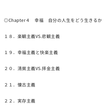
◎Chapter４ 幸福 自分の人生をどう生きるか
１８．楽観主義VS.悲観主義
１９．幸福主義と快楽主義
２０．清貧主義VS.拝金主義
２１．懐古主義
２２．実存主義