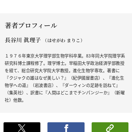
著者プロフィール
長谷川 眞理子
（はせがわ まりこ）
１９７６年東京大学理学部生物学科卒業。83年同大学院理学系
研究科博士課程修了。理学博士。早稲田大学政治経済学部教授
を経て、総合研究大学院大学教授。進化生物学専攻。著書に
『クジャクの雄はなぜ美しい？』（紀伊國屋書店）、『進化生
物学への道』（岩波書店）、『ダーウィンの足跡を訪ねて』
（集英社）、訳書に『人間はどこまでチンパンジーか』（新曜
社）他数。
ポストする
シェ