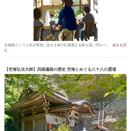
京都旅というと街が桜色に染まる春や紅葉燃える秋を思い浮かべ…
続きを読
む
【空海弘法大師】四国遍路の歴史 空海とめぐる八十八の霊場