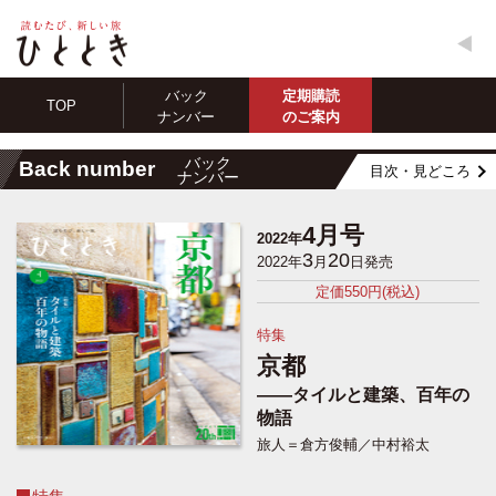
バック
定期購読
TOP
ナンバー
のご案内
バック
Back number
目次・見どころ
ナンバー
4月号
2022年
3
20
2022年
月
日発売
定価550円(税込)
特集
京都
――タイルと建築、百年の
物語
旅人＝倉方俊輔／中村裕太