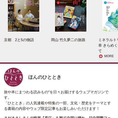
京都 2と5の物語
岡山 竹久夢二の旅路
ミネラルト
阜 きらめ
て
MORE
ほんのひととき
旅や本にまつわる読みもの″を日々お届けするウェブマガジンで
す。
「ひととき」の人気連載や特集の一部、文化・歴史をテーマとす
る書籍の内容やウェブ限定記事もお楽しみいただけます！