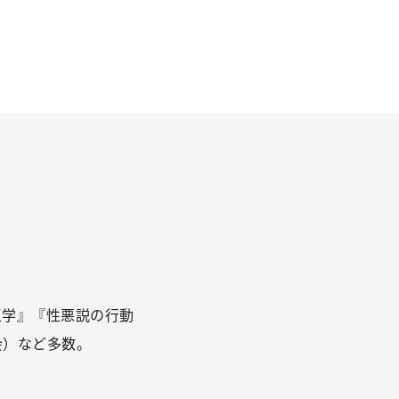
。
王学』『性悪説の行動
会）など多数。