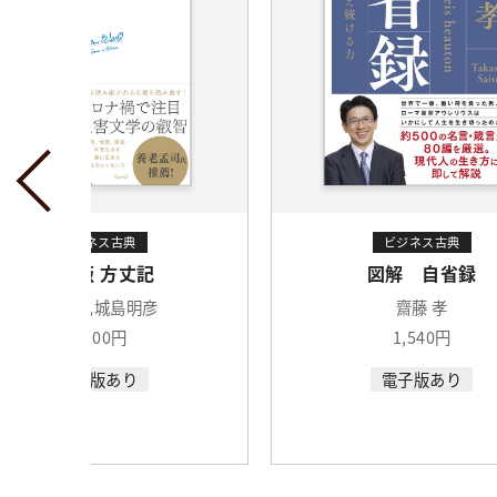
ビジネス古典
ビジネス古典
図解 自省録
図解 歎異抄（たんに
齋藤 孝
齋藤 孝 著
1,540円
1,540円
電子版あり
電子版あり