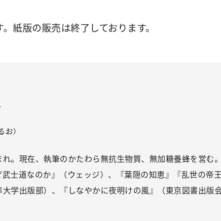
す。紙版の販売は終了しております。
ル
るお）
まれ。現在、執筆のかたわら無抗生物質、無加糖養蜂を営む
ぜ武士道なのか』（ウェッジ）、『葉隠の知恵』『乱世の帝
率大学出版部）、『しなやかに夜明けの風』（東京図書出版