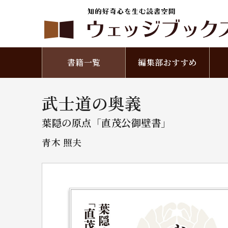
書籍一覧
編集部おすすめ
武士道の奥義
葉隠の原点「直茂公御壁書」
青木 照夫