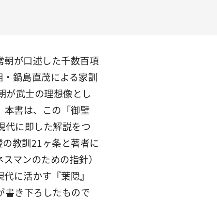
常朝が口述した千数百項
祖・鍋島直茂による家訓
朝が武士の理想像とし
。本書は、この「御壁
現代に即した解説をつ
の教訓21ヶ条と著者に
ネスマンのための指針）
現代に活かす『葉隠』
者が書き下ろしたもので