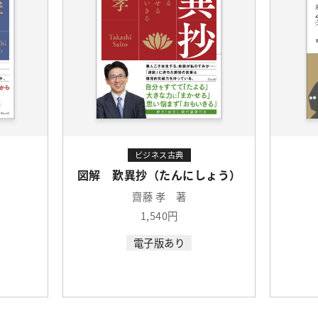
ビジネス古典
しょう）
超約版 家康名語録
榎本 秋
ク
1,210円
電子版あり