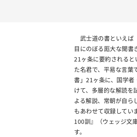
武士道の書といえば『
目にのぼる厖大な聞書
21ヶ条に要約される
た名君で、平易な言葉
書」21ヶ条に、国学
けて、多層的な解読を
よる解説、常朝が自ら
もあわせて収録してい
100訓』（ウェッジ文
す。