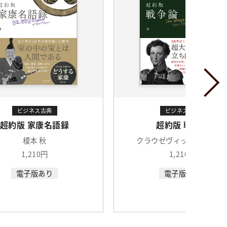
ビジネス古典
ビジネス古典
超約版 戦争論
超約版 方丈記
ラウゼヴィッツ ,夏川賀央
鴨長明 ,城島明彦
1,210円
1,100円
電子版あり
電子版あり