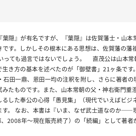
葉隠』が有名ですが、『葉隠』は佐賀藩士・山本
きです。しかしその根本にある思想は、佐賀藩の藩
といっても過言ではないでしょう。 直茂公は山本常
で生き方の基本を述べたのが「御壁書」21ヶ条です
者・石田一鼎、恩田一均の注釈を附し、さらに著者の
試みたものです。また、山本常朝の父・神右衛門重澄
しるした奉公の心得「愚見集」（現代でいえばビジ
ます。 なお、本書は『いま、なぜ武士道なのか――
庫、2008年～現在販売終了）の「続編」として著