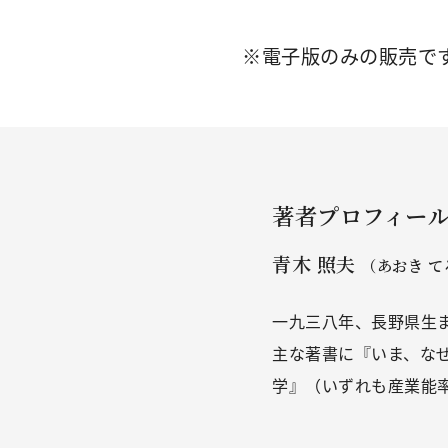
※電子版のみの販売で
著者プロフィー
青木 照夫
（あおき て
一九三八年、長野県生
主な著書に『いま、な
学』（いずれも産業能