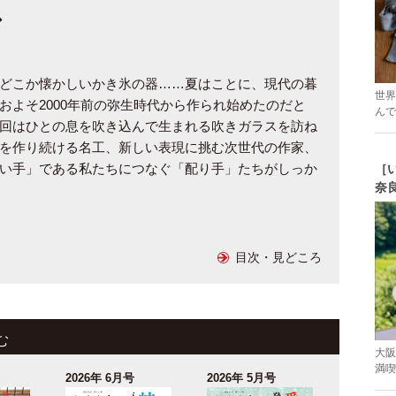
ス
どこか懐かしいかき氷の器……夏はことに、現代の暮
世界
およそ2000年前の弥生時代から作られ始めたのだと
んで
回はひとの息を吹き込んで生まれる吹きガラスを訪ね
を作り続ける名工、新しい表現に挑む次世代の作家、
い手」である私たちにつなぐ「配り手」たちがしっか
［
奈
目次・見どころ
む
大阪
満喫
2026年 6月号
2026年 5月号