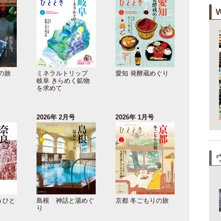
の旅
ミネラルトリップ
愛知 発酵蔵めぐり
岐阜 きらめく鉱物
を求めて
2026年 2月号
2026年 1月号
うひと
島根 神話と湯めぐ
京都 冬ごもりの旅
り