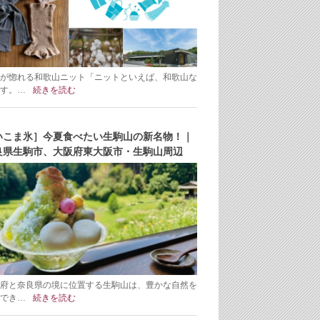
が惚れる和歌山ニット「ニットといえば、和歌山な
す。…
続きを読む
いこま氷］今夏食べたい生駒山の新名物！｜
良県生駒市、大阪府東大阪市・生駒山周辺
府と奈良県の境に位置する生駒山は、豊かな自然を
でき…
続きを読む