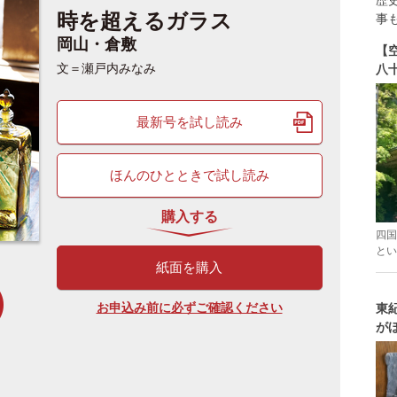
歴
時を超えるガラス
事
岡山・倉敷
【
文＝瀬戸内みなみ
八
最新号を試し読み
ほんのひとときで試し読み
購入する
四国
とい
紙面を購入
お申込み前に必ずご確認ください
東
が