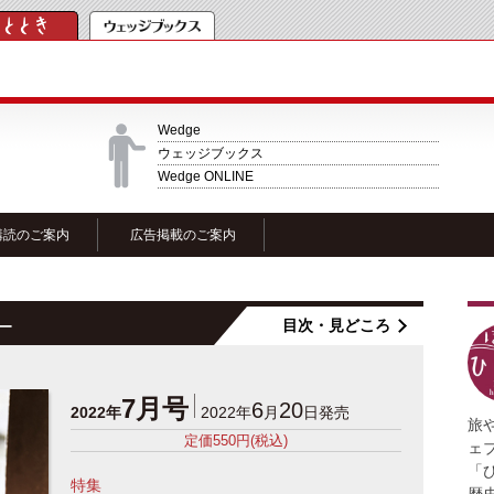
Wedge
ウェッジブックス
Wedge ONLINE
購読のご案内
広告掲載のご案内
目次・見どころ
ー
7月号
6
20
2022年
2022年
月
日発売
旅
定価550円(税込)
ェ
「
特集