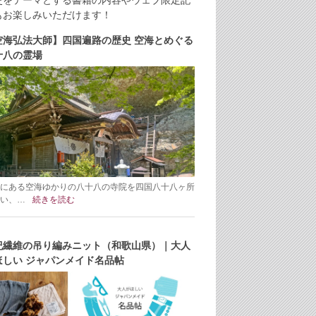
史をテーマとする書籍の内容やウェブ限定記
もお楽しみいただけます！
空海弘法大師】四国遍路の歴史 空海とめぐる
十八の霊場
にある空海ゆかりの八十八の寺院を四国八十八ヶ所
い、…
続きを読む
紀繊維の吊り編みニット（和歌山県）｜大人
ほしい ジャパンメイド名品帖