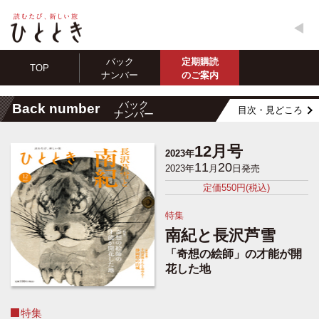
バック
定期購読
TOP
ナンバー
のご案内
バック
Back number
目次・見どころ
ナンバー
12月号
2023年
11
20
2023年
月
日発売
定価550円(税込)
特集
南紀と長沢芦雪
「奇想の絵師」の才能が開
花した地
特集