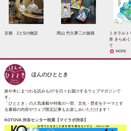
京都 2と5の物語
岡山 竹久夢二の旅路
ミネラルト
阜 きらめ
て
MORE
ほんのひととき
旅や本にまつわる読みもの″を日々お届けするウェブマガジンで
す。
「ひととき」の人気連載や特集の一部、文化・歴史をテーマとす
る書籍の内容やウェブ限定記事もお楽しみいただけます！
KOTOVA 渋谷センター街展【マイラボ渋谷】