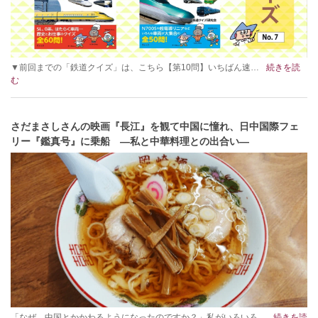
▼前回までの「鉄道クイズ」は、こちら【第10問】いちばん速…
続きを読
む
さだまさしさんの映画『長江』を観て中国に憧れ、日中国際フェ
リー『鑑真号』に乗船 ―私と中華料理との出合い―
「なぜ、中国とかかわるようになったのですか？」私がいろいろ…
続きを読