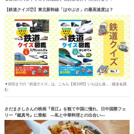
【鉄道クイズ⑦】東北新幹線「はやぶさ」の最高速度は？
▼前回までの「鉄道クイズ」は、こちら【第10問】いちばん速…
続きを読
む
さだまさしさんの映画『長江』を観て中国に憧れ、日中国際フェ
リー『鑑真号』に乗船 ―私と中華料理との出合い―