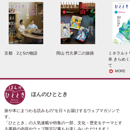
京都 2と5の物語
岡山 竹久夢二の旅路
ミネラルト
阜 きらめ
て
MORE
ほんのひととき
旅や本にまつわる読みもの″を日々お届けするウェブマガジンで
す。
「ひととき」の人気連載や特集の一部、文化・歴史をテーマとす
る書籍の内容やウェブ限定記事もお楽しみいただけます！