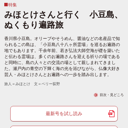
特集
みほとけさんと行く 小豆島、
ぬくもり遍路旅
香川県小豆島。オリーブやそうめん、醤油などの名産品で知
られるこの島は、「小豆島八十八ヶ所霊場」を巡るお遍路の
地でもあります。千余年前、若き弘法大師空海が礎を築いた
と伝わる霊場は、多くのお遍路さんを迎える祈りの場である
と同時に、島の人々との交流の場として親しまれてきまし
た。瀬戸内の青空の下輝く海の光を浴びながら、仏像大好き
芸人・みほとけさんとお遍路への一歩を踏み出します。
旅人＝みほとけ 文＝ペリー荻野
目次・見どころ
最新号を試し読み