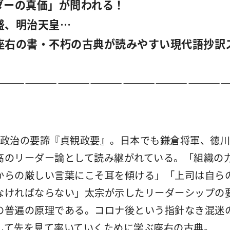
ダーの真価」が問われる！
盛、明治天皇…
右の書・不朽の古典が読みやすい現代語抄訳
―――――――――――――――――――――
る政治の要諦『貞観政要』。日本でも鎌倉将軍、徳
高のリーダー論として読み継がれている。「組織の
からの厳しい言葉にこそ耳を傾ける」「上司は自ら
なければならない」太宗が示したリーダーシップの
の普遍の原理である。コロナ後という指針なき混迷
して先を見て率いていくために学ぶ座右の古典。