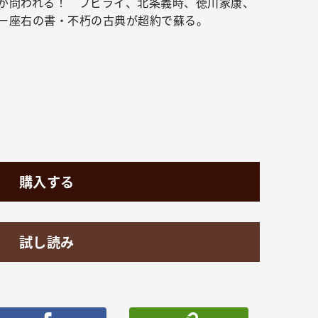
が問われる！ フビライ、北条義時、徳川家康、
ー座右の書・不朽の古典が超約で蘇る。
購入する
試し読み
ポストする
シェアする