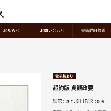
お知らせ
お問い合わせ
書籍詳細検索
電子版あり
超約版 貞観政要
呉兢
,夏川賀央
：原作
：訳者