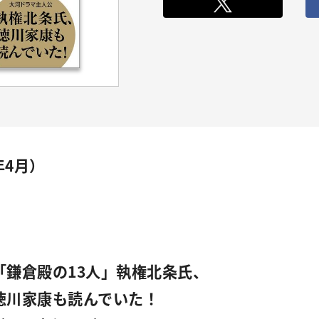
年4月）
「鎌倉殿の13人」執権北条氏、
川家康も読んでいた！