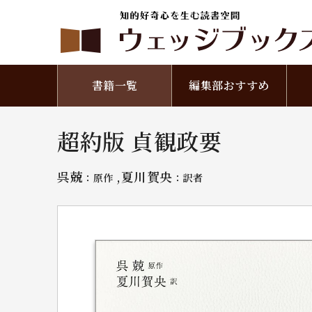
書籍一覧
編集部おすすめ
超約版 貞観政要
呉兢
,夏川賀央
：原作
：訳者