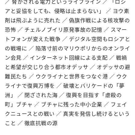
／ 脅かされる電力というライフライン ／ 「ロシ
アと妥協をしても、侵略は止まらない」 ／ ヨウ素
剤は飛ぶように売れた ／ 偽旗作戦による核攻撃の
恐怖 ／ チェルノブイリ原発事故の記憶 ／ スマー
トフォンが変えた戦争 ／ デジタル空間もロシアと
の戦場に ／ 陥落寸前のマリウポリからのオンライ
ン会見 ／ インターネット回線による支配 ／ 戦禍
と希望が交じり合う都市オデッサ ／ オデッサの避
難民たち ／ ウクライナと世界をつなぐ港 ／ ウク
ライナで復興万博を ／ 破壊とバリケードの「夢
洲」 ／ 閉ざされた海 ／ 復興を目指す「虐殺の
町」ブチャ ／ ブチャに残った中小企業 ／ フェイ
クニュースとの戦い ／ 真実を発信し続けるという
こと ／ 徹底抗戦の源