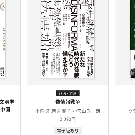
政治・経済
文明学
偽情報戦争
る中国
小泉 悠 ,桒原 響子 ,小宮山 功一朗
ク
2,090円
電子版あり