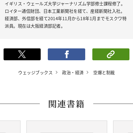
イギリス・ウェールズ大学ジャーナリズム学部修士課程修了。
ロイター通信財団、日本工業新聞社を経て、産経新聞社入社。
経済部、外信部を経て2014年11月から18年1月までモスクワ特
派員。現在は大阪経済部記者。
ポストする
シェ
ウェッジブックス
政治・経済
空爆と制裁
関連書籍