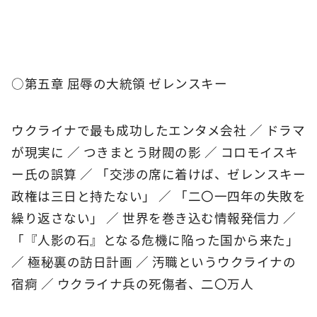
○第五章 屈辱の大統領 ゼレンスキー
ウクライナで最も成功したエンタメ会社 ／ ドラマ
が現実に ／ つきまとう財閥の影 ／ コロモイスキ
ー氏の誤算 ／ 「交渉の席に着けば、ゼレンスキー
政権は三日と持たない」 ／ 「二〇一四年の失敗を
繰り返さない」 ／ 世界を巻き込む情報発信力 ／
「『人影の石』となる危機に陥った国から来た」
／ 極秘裏の訪日計画 ／ 汚職というウクライナの
宿痾 ／ ウクライナ兵の死傷者、二〇万人