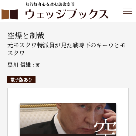
空爆と制裁
元モスクワ特派員が見た戦時下のキーウとモ
スクワ
黒川 信雄
：著
電子版あり