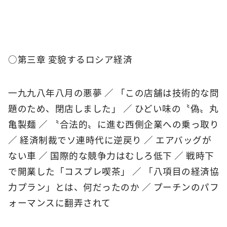
○第三章 変貌するロシア経済
一九九八年八月の悪夢 ／ 「この店舗は技術的な問
題のため、閉店しました」 ／ ひどい味の〝偽〟丸
亀製麺 ／ 〝合法的〟に進む西側企業への乗っ取り
／ 経済制裁でソ連時代に逆戻り ／ エアバッグが
ない車 ／ 国際的な競争力はむしろ低下 ／ 戦時下
で開業した「コスプレ喫茶」 ／ 「八項目の経済協
力プラン」とは、何だったのか ／ プーチンのパフ
ォーマンスに翻弄されて