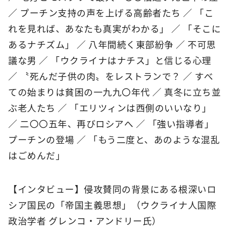
／ プーチン支持の声を上げる高齢者たち ／ 「こ
れを見れば、あなたも真実がわかる」 ／ 「そこに
あるナチズム」 ／ 八年間続く東部紛争 ／ 不可思
議な男 ／ 「ウクライナはナチス」と信じる心理
／ 〝死んだ子供の肉〟をレストランで？ ／ すべ
ての始まりは貧困の一九九〇年代 ／ 真冬に立ち並
ぶ老人たち ／ 「エリツィンは西側のいいなり」
／ 二〇〇五年、再びロシアへ ／ 「強い指導者」
プーチンの登場 ／ 「もう二度と、あのような混乱
はごめんだ」
【インタビュー】侵攻賛同の背景にある根深いロ
シア国民の「帝国主義思想」（ウクライナ人国際
政治学者 グレンコ・アンドリー氏）