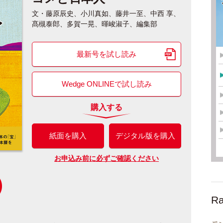
文・藤原辰史、小川真如、藤井一至、中西 享、
髙槻泰郎、多賀一晃、暉峻淑子、編集部
最新号を試し読み
Wedge ONLINEで試し読み
購入する
紙面を購入
デジタル版を購入
お申込み前に必ずご確認ください
Ra