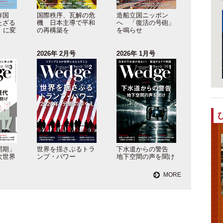
存国
国際秩序、瓦解の危
造船立国ニッポン
たざる
機 日本主導で平和
へ 「復活の号砲」
」に変
の再構築を
を鳴らせ
2026年 2月号
2026年 1月号
間期」
世界を揺さぶるトラ
下水道からの警告
次世界
ンプ・パワー
地下空間の声を聞け
MORE