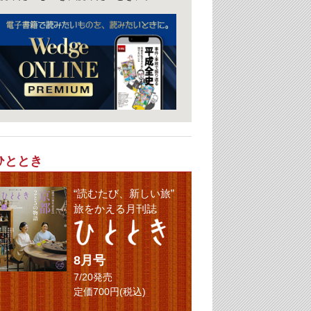
ひととき
“読むたび、新しい旅”
旅をかえる月刊誌
8月号
7/20発売
定価700円(税込)