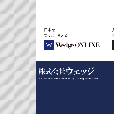
‹Copyright © 1997-2026 Wedge All Rights Reserved.›