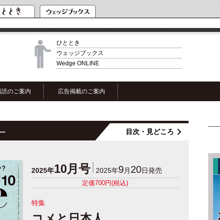
ひととき
ウェッジブックス
Wedge ONLINE
購読のご案内
広告掲載のご案内
目次・見どころ
ー
10月号
9
20
2025年
2025年
月
日発売
定価700円(税込)
特集
コメと日本人