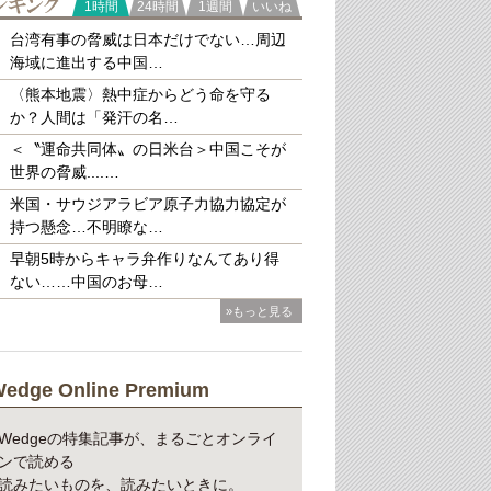
ランキング
1時間
24時間
1週間
いいね
台湾有事の脅威は日本だけでない…周辺
海域に進出する中国…
〈熊本地震〉熱中症からどう命を守る
か？人間は「発汗の名…
＜〝運命共同体〟の日米台＞中国こそが
世界の脅威....…
米国・サウジアラビア原子力協力協定が
持つ懸念…不明瞭な…
早朝5時からキャラ弁作りなんてあり得
ない……中国のお母…
»もっと見る
edge Online Premium
Wedgeの特集記事が、まるごとオンライ
ンで読める
読みたいものを、読みたいときに。