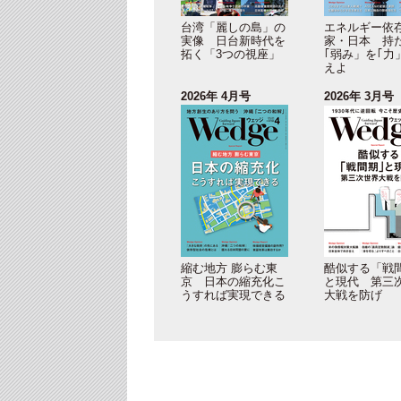
台湾「麗しの島」の
エネルギー依
実像 日台新時代を
家・日本 持
拓く「3つの視座」
｢弱み」を｢力
えよ
2026年 4月号
2026年 3月号
縮む地方 膨らむ東
酷似する「戦
京 日本の縮充化こ
と現代 第三
うすれば実現できる
大戦を防げ