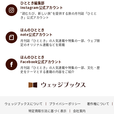
ひととき編集部
喫でき、眺めも見事で、古くから参詣や行楽の地として親
Instagram公式アカウント
しまれ…
続きを読む
“読むたび、新しい旅”を提供する旅の月刊誌「ひとと
2026-07-31T06:00:00+09:00
き」公式アカウント
［伊東合資］知多半島の醸す文化と歴史に出会
ほんのひととき
note公式アカウント
う｜愛知県半田市
note
月刊誌「ひととき」の人気連載や特集の一部、ウェブ限
定のオリジナル連載などを掲載
ほんのひととき
Facebook公式アカウント
月刊誌「ひととき」の人気連載や特集の一部、文化・歴
史をテーマとする書籍の内容をご紹介
ウェッジブックスについて
プライバシーポリシー
著作権について
特定商取引法に基づく表示
会社案内