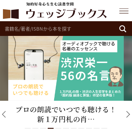
プロの朗読でいつでも聴ける！
新１万円札の肖…
1
2
3
4
5
6
7
8
9
10
11