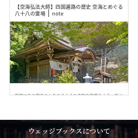
【空海弘法大師】四国遍路の歴史 空海とめぐる
八十八の霊場
note
四国にある空海ゆかりの八十八の寺院を四国八十八ヶ所と
いい、四国八十八ヶ所を巡礼することを四国遍路という。
巡礼者…
続きを読む
2026-08-06T06:00:00+09:00
ウェッジブックスについて
東紀繊維の吊り編みニット（和歌山県）｜大人