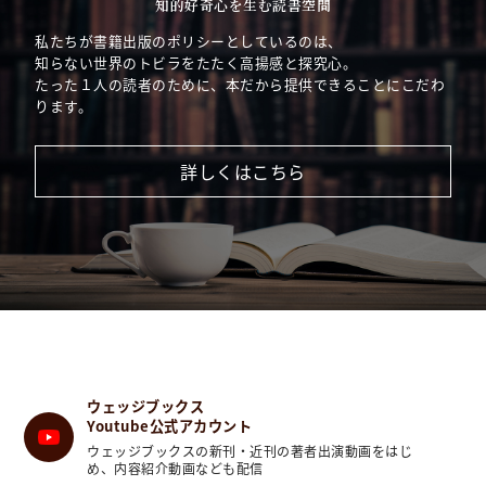
がほしい ジャパンメイド名品帖
note
知的好奇心を生む読書空間
私たちが書籍出版のポリシーとしているのは、
知らない世界のトビラをたたく高揚感と探究心。
たった１人の読者のために、本だから提供できることにこだわ
ります。
詳しくはこちら
世界が惚れる和歌山ニット「ニットといえば、和歌山なん
です。大阪にも近く、水もあって、産地としての条件が揃
ってい…
続きを読む
2026-08-04T06:00:00+09:00
ウェッジブックス
Youtube公式アカウント
［いこま氷］今夏食べたい生駒山の新名物！｜
ウェッジブックスの新刊・近刊の著者出演動画をはじ
奈良県生駒市、大阪府東大阪市・生駒山周辺
め、内容紹介動画なども配信
note