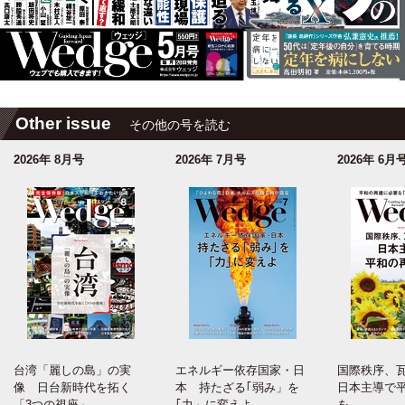
Other issue
その他の号を読む
2026年 8月号
2026年 7月号
2026年 6月
台湾「麗しの島」の実
エネルギー依存国家・日
国際秩序、
像 日台新時代を拓く
本 持たざる｢弱み」を
日本主導で
「3つの視座」
｢力」に変えよ
を