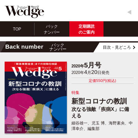
バック
定期購読
TOP
ナンバー
のご案内
バック
Back number
目次・見どころ
ナンバー
5月号
2020年
4
20
2020年
月
日発売
定価550円(税込)
特集
新型コロナの教訓
次なる強敵「疾病X」に備
える
細谷雄一、児玉 博、海野素央、中
澤幸介、編集部