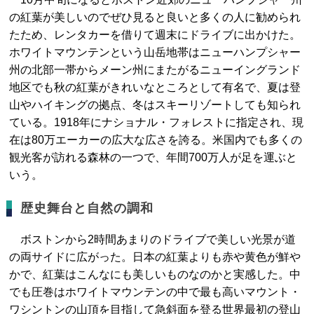
の紅葉が美しいのでぜひ見ると良いと多くの人に勧められ
たため、レンタカーを借りて週末にドライブに出かけた。
ホワイトマウンテンという山岳地帯はニューハンプシャー
州の北部一帯からメーン州にまたがるニューイングランド
地区でも秋の紅葉がきれいなところとして有名で、夏は登
山やハイキングの拠点、冬はスキーリゾートしても知られ
ている。1918年にナショナル・フォレストに指定され、現
在は80万エーカーの広大な広さを誇る。米国内でも多くの
観光客が訪れる森林の一つで、年間700万人が足を運ぶと
いう。
歴史舞台と自然の調和
ボストンから2時間あまりのドライブで美しい光景が道
の両サイドに広がった。日本の紅葉よりも赤や黄色が鮮や
かで、紅葉はこんなにも美しいものなのかと実感した。中
でも圧巻はホワイトマウンテンの中で最も高いマウント・
ワシントンの山頂を目指して急斜面を登る世界最初の登山