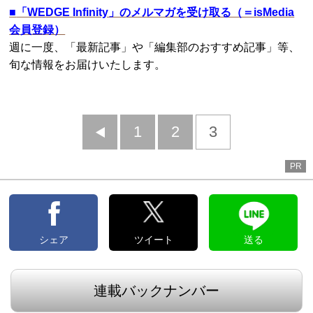
■
「WEDGE Infinity」のメルマガを受け取る（＝isMedia
会員登録）
週に一度、「最新記事」や「編集部のおすすめ記事」等、
旬な情報をお届けいたします。
前
1
2
3
へ
PR
シェア
ツイート
送る
連載バックナンバー