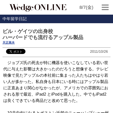
8/7(金)
中年留学日記
ビル・ゲイツの出身校
ハーバードでも流行るアップル製品
天正高夫
2011/10/26
ジョブズ氏の死去が特に機器を使いこなしている若い世
代に与えた影響は大きかったのだろうと想像する。テレビ
映像で見たアップルの本社前に集まった人たちはやはり若
い人が多かった。私自身も日本にいる時にはアップル製品
に正直あまり関心がなかったが、アメリカでの雰囲気にお
される形で最近、iPad2 とiPodを購入した。中でもiPad2
は良くできている商品だと改めて思った。
10月中旬になるとボストン近郊のニューハンプシャー州