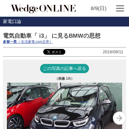
8/9(日)
家電口論
電気自動車「 i3」 に見るBMWの思想
多賀一晃
（ 生活家電.com主宰）
2018/08/11
この写真の記事へ戻る
（画像
1
/5）
ク