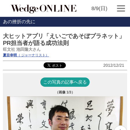
8/9(日)
あの挫折の先に
大ヒットアプリ「えいごであそぼプラネット」
PR担当者が語る成功法則
旺文社 池田隆大さん
夏目幸明
（ ジャーナリスト）
2012/12/21
この写真の記事へ戻る
（画像
1
/3）