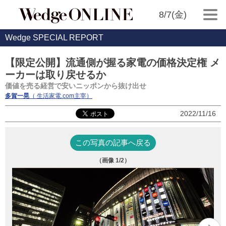
8/7(金)
Wedge SPECIAL REPORT
【限定公開】流通側が握る家電の価格決定権 メ
ーカーは取り戻せるか
価値を売る経営で安いニッポンから抜け出せ
多賀一晃
（ 生活家電.com主宰）
2022/11/16
この写真の記事へ戻る
（画像
1
/2）