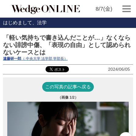
8/7(金)
はじめまして、法学
「軽い気持ちで書き込んだことが…」なくなら
ない誹謗中傷、「表現の自由」として認められ
ないケースとは
遠藤研一郎
（ 中央大学 法学部 学部長）
2024/06/05
この写真の記事へ戻る
（画像
1
/2）
は
遠
1,