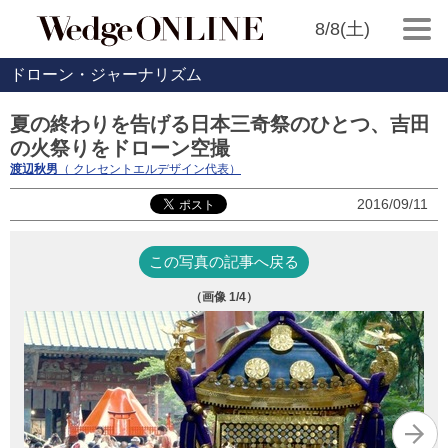
8/8(土)
ドローン・ジャーナリズム
夏の終わりを告げる日本三奇祭のひとつ、吉田
の火祭りをドローン空撮
渡辺秋男
（ クレセントエルデザイン代表）
2016/09/11
この写真の記事へ戻る
（画像
1
/4）