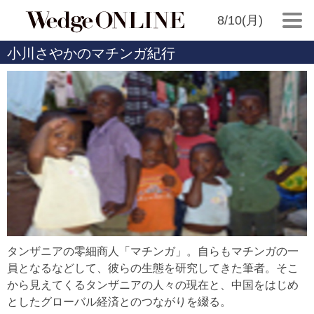
8/10(月)
小川さやかのマチンガ紀行
タンザニアの零細商人「マチンガ」。自らもマチンガの一
員となるなどして、彼らの生態を研究してきた筆者。そこ
から見えてくるタンザニアの人々の現在と、中国をはじめ
としたグローバル経済とのつながりを綴る。