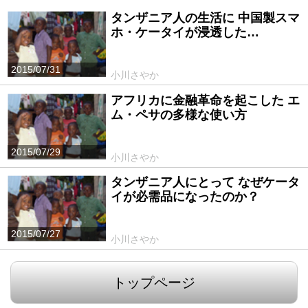
タンザニア人の生活に 中国製スマ
ホ・ケータイが浸透した…
2015/07/31
小川さやか
アフリカに金融革命を起こした エ
ム・ペサの多様な使い方
2015/07/29
小川さやか
タンザニア人にとって なぜケータ
イが必需品になったのか？
2015/07/27
小川さやか
トップページ