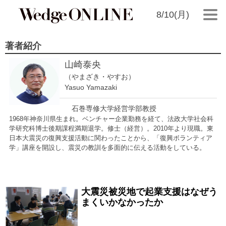
8/10(月)
著者紹介
山崎泰央
（やまざき・やすお）
Yasuo Yamazaki
石巻専修大学経営学部教授
1968年神奈川県生まれ。ベンチャー企業勤務を経て、法政大学社会科
学研究科博士後期課程満期退学。修士（経営）。2010年より現職。東
日本大震災の復興支援活動に関わったことから、「復興ボランティア
学」講座を開設し、震災の教訓を多面的に伝える活動をしている。
大震災被災地で起業支援はなぜう
2021/03/06
まくいかなかったか