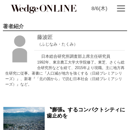
8/6(木)
著者紹介
藤波匠
（ふじなみ・たくみ）
日本総合研究所調査部上席主任研究員
1992年、東京農工大学大学院修了。東芝、さくら総
合研究所などを経て、2015年より現職。主に地方再
生研究に従事。著書に『人口減が地方を強くする（日経プレミアシリ
ーズ）』、新著『「北の国から」で読む日本社会（日経プレミアシリ
ーズ）』など。
〝膨張〟するコンパクトシティに
2017/11/25
歯止めを