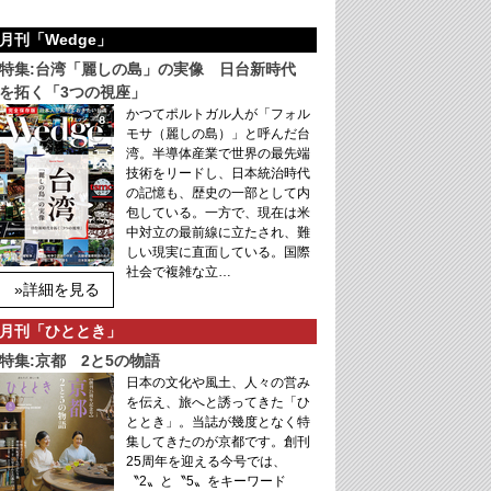
月刊「Wedge」
特集:台湾「麗しの島」の実像 日台新時代
を拓く「3つの視座」
かつてポルトガル人が「フォル
モサ（麗しの島）」と呼んだ台
湾。半導体産業で世界の最先端
技術をリードし、日本統治時代
の記憶も、歴史の一部として内
包している。一方で、現在は米
中対立の最前線に立たされ、難
しい現実に直面している。国際
社会で複雑な立…
»詳細を見る
月刊「ひととき」
特集:京都 2と5の物語
日本の文化や風土、人々の営み
を伝え、旅へと誘ってきた「ひ
ととき」。当誌が幾度となく特
集してきたのが京都です。創刊
25周年を迎える今号では、
〝2〟と〝5〟をキーワード