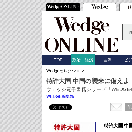
TOP
国際
ビ
政治・経済
Wedgeセレクション
特許大国 中国の襲来に備えよ
ウェッジ電子書籍シリーズ「WEDGE
WEDGE編集部
印
特許大国 中