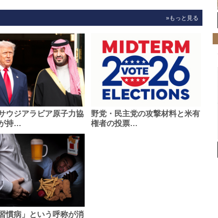
»もっと見る
サウジアラビア原子力協
野党・民主党の攻撃材料と米有
が持…
権者の投票…
習慣病」という呼称が消