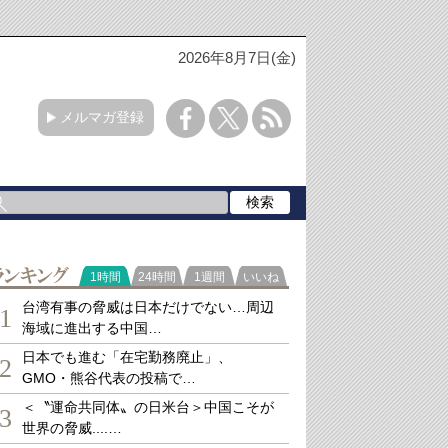
2026年8月7日(金)
メルマガ登録
ランキング
1時間
24時間
1週間
いいね
台湾有事の脅威は日本だけでない…周辺
1
海域に進出する中国…
日本でも進む「在宅勤務廃止」、
2
GMO・熊谷代表の投稿で…
＜〝運命共同体〟の日米台＞中国こそが
3
世界の脅威....…