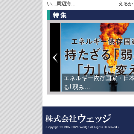
い…周辺海…
えるか
特集
エネルギー依存国家・日
る｢弱み…
‹Copyright © 1997-2026 Wedge All Rights Reserved.›