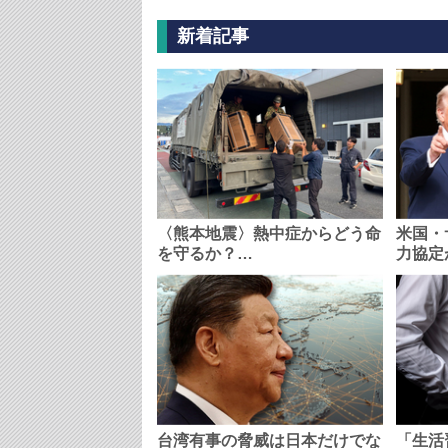
新着記事
〈熊本地震〉熱中症からどう命
米国・
を守るか？…
力協定
台湾有事の脅威は日本だけでな
「生活