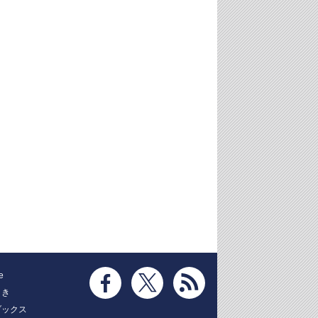
e
とき
ブックス