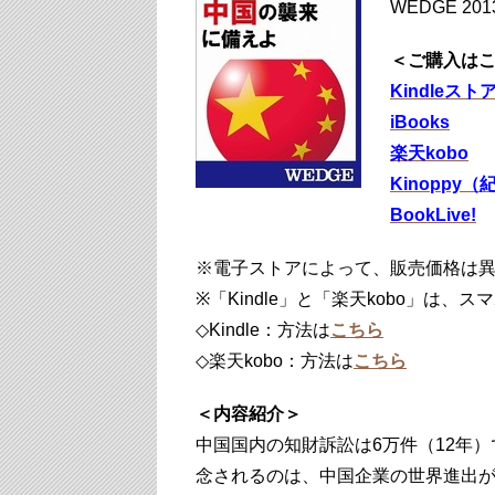
WEDGE 2
＜ご購入は
Kindleスト
iBooks
楽天kobo
Kinoppy
BookLive!
※電子ストアによって、販売価格は
※「Kindle」と「楽天kobo」は
◇Kindle：方法は
こちら
◇楽天kobo：方法は
こちら
＜内容紹介＞
中国国内の知財訴訟は6万件（12年）
念されるのは、中国企業の世界進出