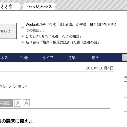
Wedge8月号『台湾「麗しの島」の実像 日台新時代を拓く「3
つの視座」』
お知らせ
ひととき8月号『京都 2と5の物語』
新刊書籍『飛鳥・藤原に隠された古代宮都の謎』
ジネス
社会
ライフ
特集
動画
2013年10月4日
セレクション」
刷画面
国の襲来に備えよ