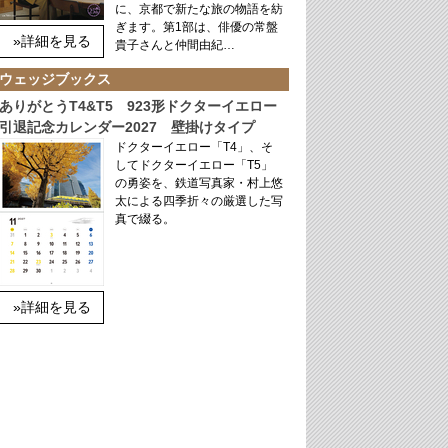
に、京都で新たな旅の物語を紡
ぎます。第1部は、俳優の常盤
»詳細を見る
貴子さんと仲間由紀…
ウェッジブックス
ありがとうT4&T5 923形ドクターイエロー
引退記念カレンダー2027 壁掛けタイプ
ドクターイエロー「T4」、そ
してドクターイエロー「T5」
の勇姿を、鉄道写真家・村上悠
太による四季折々の厳選した写
真で綴る。
»詳細を見る