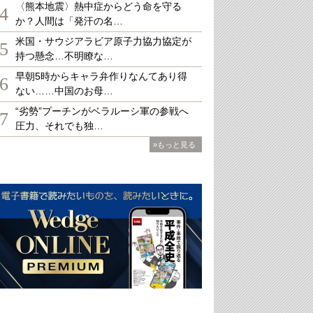
〈熊本地震〉熱中症からどう命を守る
4
か？人間は「発汗の名…
米国・サウジアラビア原子力協力協定が
5
持つ懸念…不明瞭な…
早朝5時からキャラ弁作りなんてあり得
6
ない……中国のお母…
“劣勢”プーチンがベラルーシ軍の参戦へ
7
圧力、それでも独…
»もっと見る