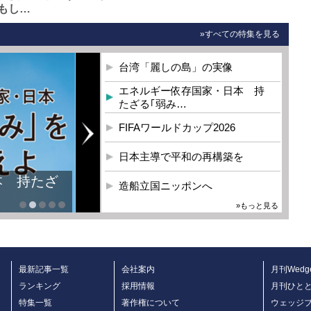
もし…
»すべての特集を見る
台湾「麗しの島」の実像
エネルギー依存国家・日本 持
たざる｢弱み…
FIFAワールドカップ2026
日本主導で平和の再構築を
本 持たざ
造船立国ニッポンへ
»もっと見る
最新記事一覧
会社案内
月刊Wedg
ランキング
採用情報
月刊ひと
特集一覧
著作権について
ウェッジ