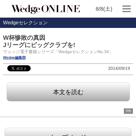
8/8(土)
Wedgeセレクション
W杯惨敗の真因
Jリーグにビッグクラブを!
ウェッジ電子書籍シリーズ「WedgeセレクションNo.34」
Wedge編集部
2014/09/19
本文を読む
PR