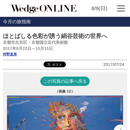
8/9(日)
今月の旅指南
ほとばしる色彩が誘う絹谷芸術の世界へ
京都市左京区・京都国立近代美術館
2017年8月22日～10月15日
狩野直美
2017/07/24
この写真の記事へ戻る
（画像
1
/2）