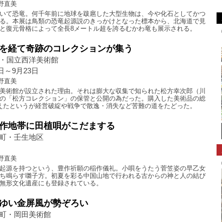
野直美
いて恐竜。何千年前に地球を跋扈した大型生物は、今や化石としてかつ
る。本展は鳥類の恐竜起源説のきっかけとなった標本から、北海道で見
と復元骨格によって全長8メートル超を誇るむかわ竜も展示される。
を経て奇跡のコレクションが集う
・国立西洋美術館
1日～9月23日
野直美
美術館が設立された理由。それは膨大な収集で知られた松方幸次郎（川
の「松方コレクション」の保管と公開の為だった。購入した美術品の総
えたというが経営破綻や戦争で散逸・消失など苦難の道をたどった。
作地帯に田植唄がこだまする
町・壬生地区
日
野直美
起源を持つという、豊作祈願の稲作儀礼。小唄をうたう菅笠姿の早乙女
ち鳴らす囃子方。初夏を彩る中国山地で行われる古からの神と人の結び
無形文化遺産にも登録されている。
ゆい金屏風が勢ぞろい
町・岡田美術館