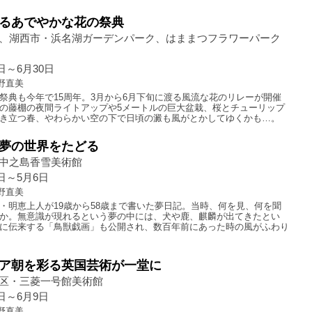
るあでやかな花の祭典
、湖西市・浜名湖ガーデンパーク、はままつフラワーパーク
1日～6月30日
野直美
祭典も今年で15周年。3月から6月下旬に渡る風流な花のリレーが開催
の藤棚の夜間ライトアップや5メートルの巨大盆栽、桜とチューリップ
き立つ春、やわらかい空の下で日頃の澱も風がとかしてゆくかも…。
夢の世界をたどる
中之島香雪美術館
1日～5月6日
野直美
・明恵上人が19歳から58歳まで書いた夢日記。当時、何を見、何を聞
か。無意識が現れるという夢の中には、犬や鹿、麒麟が出てきたとい
に伝来する「鳥獣戯画」も公開され、数百年前にあった時の風がふわり
ア朝を彩る英国芸術が一堂に
区・三菱一号館美術館
4日～6月9日
野直美