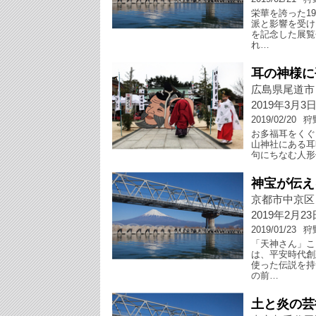
栄華を誇った1
派と影響を受け
を記念した展覧
れ…
耳の神様に
広島県尾道市
2019年3月3
2019/02/20
狩
お多福耳をくぐ
山神社にある耳
句にちなむ人形
神宝が伝え
京都市中京区
2019年2月2
2019/01/23
狩
「天神さん」こ
は、平安時代創
使った伝説を持
の前…
土と炎の芸