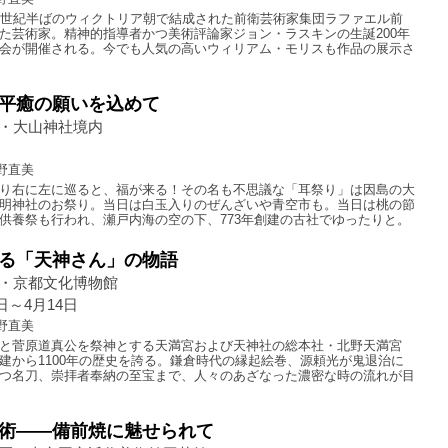
9世紀半ばのウィクトリア朝で結成された前衛芸術家集団ラファエル前
た芸術家。精神的指導者かつ美術評論家ジョン・ラスキンの生誕200年
会が開催される。今でも人気の高いウィリアム・モリスも作品の展示さ
平癒の願いを込めて
・大山神社境内
日
野直美
り右に左に巡ると、福が来る！その名も不思議な「耳祭り」は因島の大
明神社のお祭り。当日は白玉入りのぜんざいや青空市も。当日は桃の節
供養祭も行われ、瀬戸内海の空の下、773年創建の古社でゆったりと。
る「天神さん」の物語
・京都文化博物館
3日～4月14日
野直美
と菅原道真公を祭神とする天満宮および天神社の総本社・北野天満宮
建から1100年の歴史を誇る。鎌倉時代の縁起絵巻、源頼光が鬼退治に
つ名刀、崇拝者奉納の至宝まで、人々のあざなった濃密な時の流れが目
術――備前焼に魅せられて