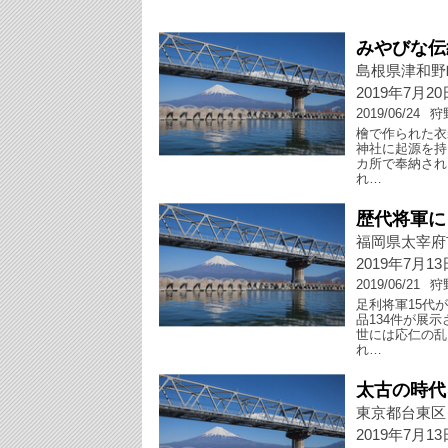
みやびな伝
島根県津和野
2019年7月2
2019/06/24
狩
檜で作られた衣
神社に起源を持
カ所で奉納され
れ…
歴代将軍に
福岡県太宰府
2019年7月1
2019/06/21
狩
足利将軍15代
品134件が展
世には応仁の乱
れ…
太古の時代
東京都台東区
2019年7月1