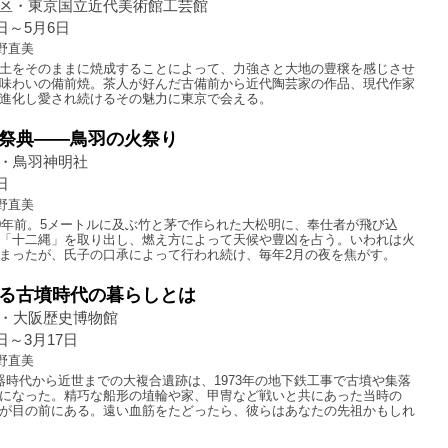
区・東京国立近代美術館工芸館
2日～5月6日
野直美
土をそのままに焼成することによって、力強さと大地の豊穣を感じさせ
味わいの備前焼。茶人が好んだ古備前から近代陶芸家の作品、現代作家
進化し愛され続けるその魅力に東京で会える。
祭典――鳥羽の火祭り
・鳥羽神明社
日
野直美
00年前。5メートルに及ぶ竹と茅で作られた大松明に、奉仕者が飛び込
「十二縄」を取り出し、燃え方によって天候や豊凶を占う。いわれは火
まったが、氏子の口承によって行われ続け、毎年2月の夜を焦がす。
る古墳時代の暮らしとは
・大阪歴史博物館
6日～3月17日
野直美
器時代から近世までの大複合遺跡は、1973年の地下鉄工事で古墳や集落
になった。精巧な船形の埴輪や家、甲冑など戦いと共にあった当時の
が目の前にある。遠い血筋をたどったら、彼らはあなたの先祖かもしれ