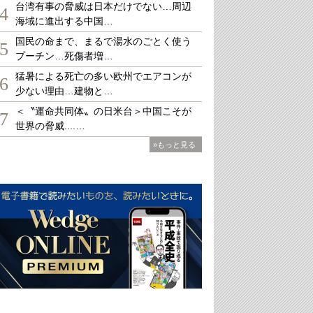
台湾有事の脅威は日本だけでない…周辺
4
海域に進出する中国…
国民の命まで、まるで湯水のごとく使う
5
プーチン…死傷者増…
猛暑による死亡の多い欧州でエアコンが
6
少ない理由…建物と…
＜〝運命共同体〟の日米台＞中国こそが
7
世界の脅威....…
»もっと見る