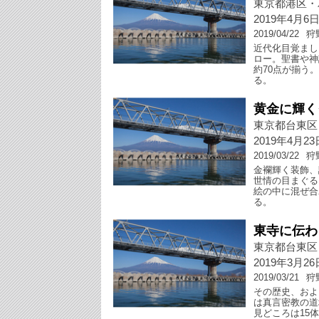
東京都港区・
2019年4月6
2019/04/22
狩
近代化目覚まし
ロー。聖書や神
約70点が揃う
る。
黄金に輝く
東京都台東区
2019年4月2
2019/03/22
狩
金襴輝く装飾、
世情の目まぐる
絵の中に混ぜ合
る。
東寺に伝わ
東京都台東区
2019年3月2
2019/03/21
狩
その歴史、およ
は真言密教の道
見どころは15