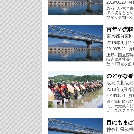
2019/06/20
狩
恐ろしい竜と書
ての姿をとどめ
つかり実物化石
百年の流転
東京都台東区
2019年6月1
2019/05/22
狩
上野の国立西洋
崎造船所社長）
数は1万点を超
のどかな稲
広島県北広島
2019年6月2
2019/05/21
狩
遠く室町時代に
に、大太鼓を打
は、ユネスコの
目にもまば
神奈川県箱根