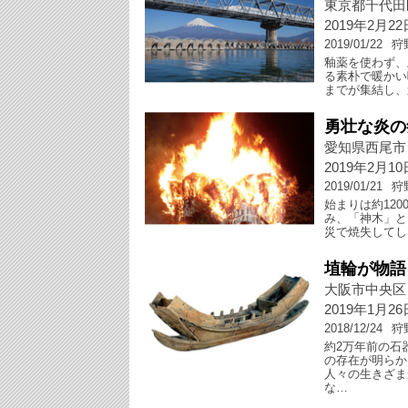
東京都千代田
2019年2月2
2019/01/22
狩
釉薬を使わず、
る素朴で暖かい
までが集結し、
勇壮な炎の
愛知県西尾市
2019年2月10
2019/01/21
狩
始まりは約12
み、「神木」と
災で焼失してし
埴輪が物語
大阪市中央区
2019年1月2
2018/12/24
狩
約2万年前の石
の存在が明らか
人々の生きざま
な…