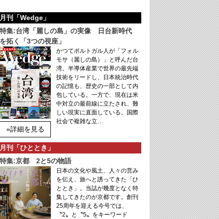
月刊「Wedge」
特集:台湾「麗しの島」の実像 日台新時代
を拓く「3つの視座」
かつてポルトガル人が「フォル
モサ（麗しの島）」と呼んだ台
湾。半導体産業で世界の最先端
技術をリードし、日本統治時代
の記憶も、歴史の一部として内
包している。一方で、現在は米
中対立の最前線に立たされ、難
しい現実に直面している。国際
社会で複雑な立…
»詳細を見る
月刊「ひととき」
特集:京都 2と5の物語
日本の文化や風土、人々の営み
を伝え、旅へと誘ってきた「ひ
ととき」。当誌が幾度となく特
集してきたのが京都です。創刊
25周年を迎える今号では、
〝2〟と〝5〟をキーワード