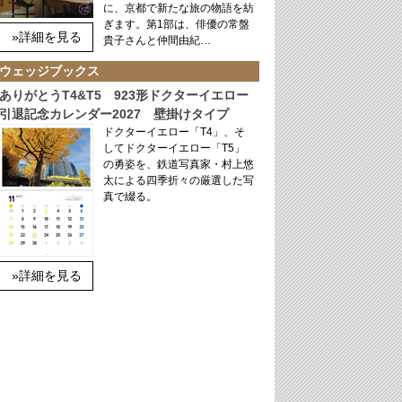
に、京都で新たな旅の物語を紡
ぎます。第1部は、俳優の常盤
»詳細を見る
貴子さんと仲間由紀…
ウェッジブックス
ありがとうT4&T5 923形ドクターイエロー
引退記念カレンダー2027 壁掛けタイプ
ドクターイエロー「T4」、そ
してドクターイエロー「T5」
の勇姿を、鉄道写真家・村上悠
太による四季折々の厳選した写
真で綴る。
»詳細を見る