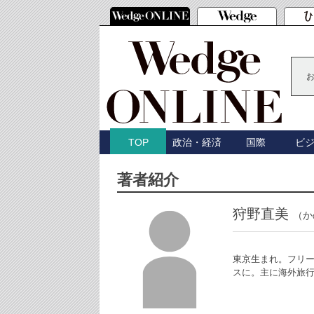
政治・経済
国際
ビ
TOP
著者紹介
狩野直美
（か
東京生まれ。フリー
スに。主に海外旅