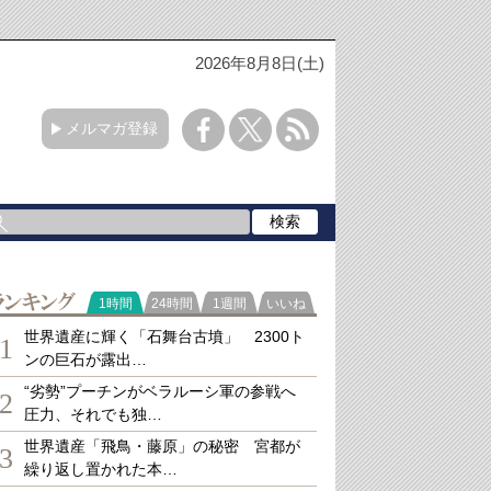
2026年8月8日(土)
メルマガ登録
ランキング
1時間
24時間
1週間
いいね
世界遺産に輝く「石舞台古墳」 2300ト
1
ンの巨石が露出…
“劣勢”プーチンがベラルーシ軍の参戦へ
2
圧力、それでも独…
世界遺産「飛鳥・藤原」の秘密 宮都が
3
繰り返し置かれた本…