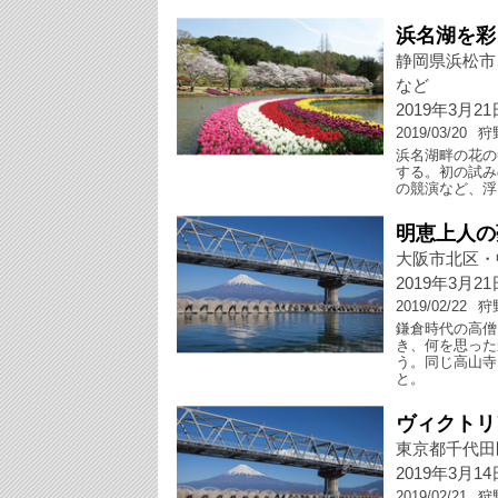
浜名湖を彩
静岡県浜松市
など
2019年3月2
2019/03/20
狩
浜名湖畔の花の
する。初の試み
の競演など、浮
明恵上人の
大阪市北区・
2019年3月2
2019/02/22
狩
鎌倉時代の高僧
き、何を思った
う。同じ高山寺
と。
ヴィクトリ
東京都千代田
2019年3月1
2019/02/21
狩