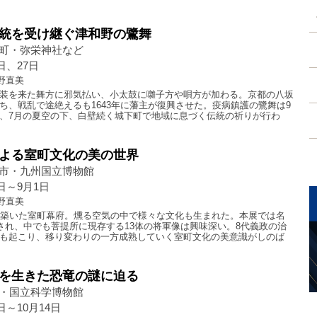
統を受け継ぐ津和野の鷺舞
町・弥栄神社など
0日、27日
野直美
装を来た舞方に邪気払い、小太鼓に囃子方や唄方が加わる。京都の八坂
ち、戦乱で途絶えるも1643年に藩主が復興させた。疫病鎮護の鷺舞は9
、7月の夏空の下、白壁続く城下町で地域に息づく伝統の祈りが行わ
よる室町文化の美の世界
市・九州国立博物館
3日～9月1日
野直美
が築いた室町幕府。燻る空気の中で様々な文化も生まれた。本展では名
示され、中でも菩提所に現存する13体の将軍像は興味深い。8代義政の治
も起こり、移り変わりの一方成熟していく室町文化の美意識がしのば
を生きた恐竜の謎に迫る
・国立科学博物館
3日～10月14日