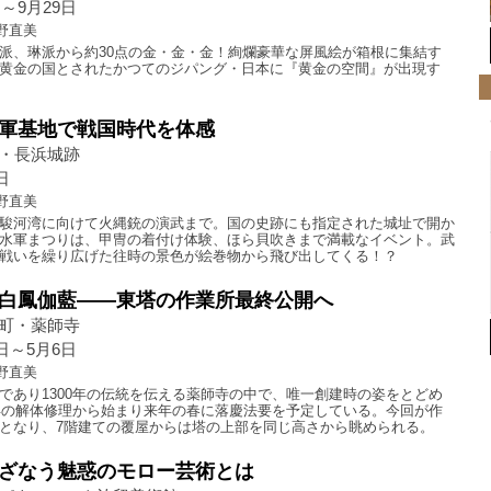
日～9月29日
野直美
派、琳派から約30点の金・金・金！絢爛豪華な屏風絵が箱根に集結す
黄金の国とされたかつてのジパング・日本に『黄金の空間』が出現す
軍基地で戦国時代を体感
・長浜城跡
日
野直美
駿河湾に向けて火縄銃の演武まで。国の史跡にも指定された城址で開か
水軍まつりは、甲冑の着付け体験、ほら貝吹きまで満載なイベント。武
戦いを繰り広げた往時の景色が絵巻物から飛び出してくる！？
白鳳伽藍――東塔の作業所最終公開へ
町・薬師寺
7日～5月6日
野直美
であり1300年の伝統を伝える薬師寺の中で、唯一創建時の姿をとどめ
9年の解体修理から始まり来年の春に落慶法要を予定している。今回が作
となり、7階建ての覆屋からは塔の上部を同じ高さから眺められる。
ざなう魅惑のモロー芸術とは