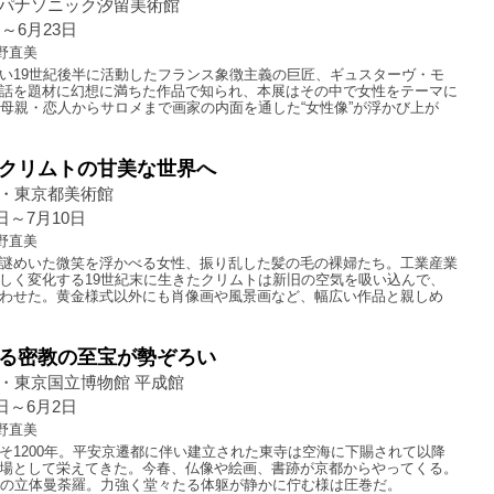
パナソニック汐留美術館
日～6月23日
野直美
い19世紀後半に活動したフランス象徴主義の巨匠、ギュスターヴ・モ
話を題材に幻想に満ちた作品で知られ、本展はその中で女性をテーマに
。母親・恋人からサロメまで画家の内面を通した“女性像”が浮かび上が
クリムトの甘美な世界へ
・東京都美術館
3日～7月10日
野直美
謎めいた微笑を浮かべる女性、振り乱した髪の毛の裸婦たち。工業産業
しく変化する19世紀末に生きたクリムトは新旧の空気を吸い込んで、
わせた。黄金様式以外にも肖像画や風景画など、幅広い作品と親しめ
る密教の至宝が勢ぞろい
・東京国立博物館 平成館
6日～6月2日
野直美
そ1200年。平安京遷都に伴い建立された東寺は空海に下賜されて以降
場として栄えてきた。今春、仏像や絵画、書跡が京都からやってくる。
体の立体曼荼羅。力強く堂々たる体躯が静かに佇む様は圧巻だ。