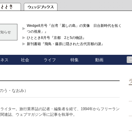
Wedge8月号『台湾「麗しの島」の実像 日台新時代を拓く「3
つの視座」』
お知らせ
ひととき8月号『京都 2と5の物語』
新刊書籍『飛鳥・藤原に隠された古代宮都の謎』
ジネス
社会
ライフ
特集
動画
のう・なおみ）
ライター。旅行業界誌の記者・編集者を経て、1994年からフリーラン
行関連誌、ウェブマガジン等に記事を執筆中。