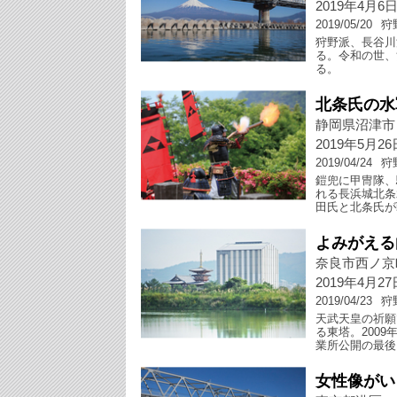
2019年4月6
2019/05/20
狩
狩野派、長谷川
る。令和の世、
る。
北条氏の水
静岡県沼津市
2019年5月26
2019/04/24
狩
鎧兜に甲冑隊、
れる長浜城北条
田氏と北条氏が
よみがえる
奈良市西ノ京
2019年4月2
2019/04/23
狩
天武天皇の祈願
る東塔。200
業所公開の最後
女性像がい