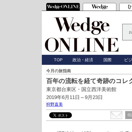
TOP
政治・経済
国際
ビ
今月の旅指南
百年の流転を経て奇跡のコレ
東京都台東区・国立西洋美術館
2019年6月11日～9月23日
狩野直美
印