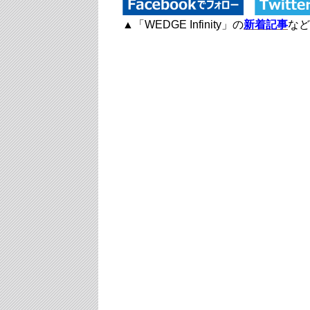
▲「WEDGE Infinity」の
新着記事
など