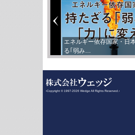
FIFAワールドカップ2026
‹Copyright © 1997-2026 Wedge All Rights Reserved.›