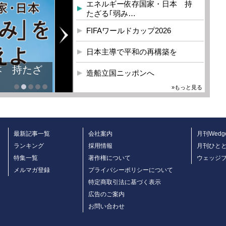
エネルギー依存国家・日本 持
たざる｢弱み…
FIFAワールドカップ2026
日本主導で平和の再構築を
造船立国ニッポンへ
»もっと見る
最新記事一覧
会社案内
月刊Wedg
ランキング
採用情報
月刊ひと
特集一覧
著作権について
ウェッジ
メルマガ登録
プライバシーポリシーについて
特定商取引法に基づく表示
広告のご案内
お問い合わせ