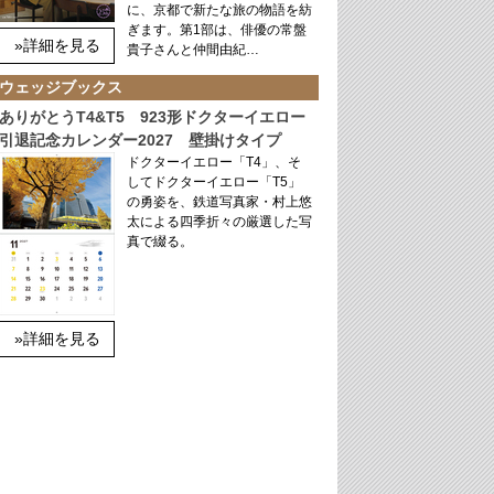
に、京都で新たな旅の物語を紡
ぎます。第1部は、俳優の常盤
»詳細を見る
貴子さんと仲間由紀…
ウェッジブックス
ありがとうT4&T5 923形ドクターイエロー
引退記念カレンダー2027 壁掛けタイプ
ドクターイエロー「T4」、そ
してドクターイエロー「T5」
の勇姿を、鉄道写真家・村上悠
太による四季折々の厳選した写
真で綴る。
»詳細を見る