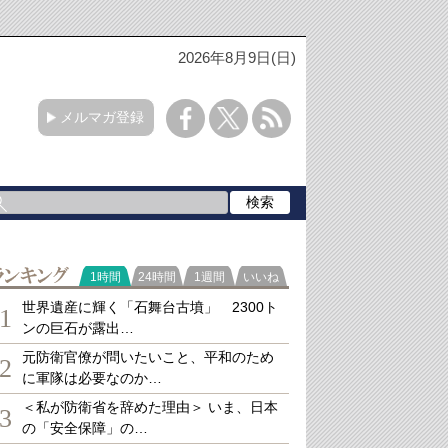
2026年8月9日(日)
メルマガ登録
ランキング
1時間
24時間
1週間
いいね
世界遺産に輝く「石舞台古墳」 2300ト
1
ンの巨石が露出…
元防衛官僚が問いたいこと、平和のため
2
に軍隊は必要なのか…
＜私が防衛省を辞めた理由＞ いま、日本
3
の「安全保障」の…