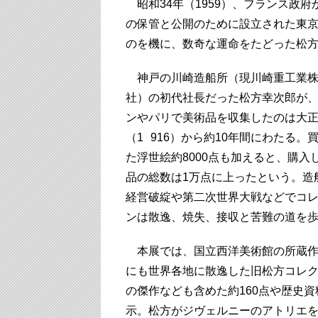
昭和34年（1959）、フランス政
の保管と公開のために設立された東京
のを機に、数奇な運命をたどった松
神戸の川崎造船所（現川崎重工業株
社）の初代社長だった松方幸次郎が
ンやパリで美術品を収集したのは大正
（1 916）から約10年間にわたる。
た浮世絵約8000点も加えると、購入
品の総数は1万点に上ったという。造
経営破綻や第二次世界大戦などでコ
ンは散逸、焼失、接収と苦難の道を
本展では、国立西洋美術館の所蔵作
にも世界各地に散逸した旧松方コレ
の傑作なども含めた約160点や歴史資
示。松方がジヴェルニーのアトリエ