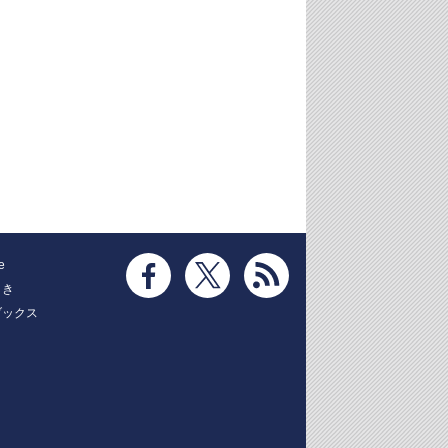
e
とき
ブックス