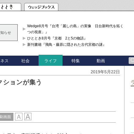
Wedge8月号『台湾「麗しの島」の実像 日台新時代を拓く「3
つの視座」』
お知らせ
ひととき8月号『京都 2と5の物語』
新刊書籍『飛鳥・藤原に隠された古代宮都の謎』
ジネス
社会
特集
動画
ライフ
2019年5月22日
クションが集う
刷画面