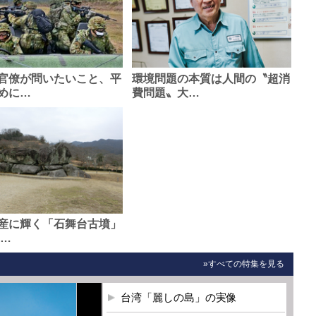
官僚が問いたいこと、平
環境問題の本質は人間の〝超消
めに…
費問題〟大…
産に輝く「石舞台古墳」
0…
»すべての特集を見る
台湾「麗しの島」の実像