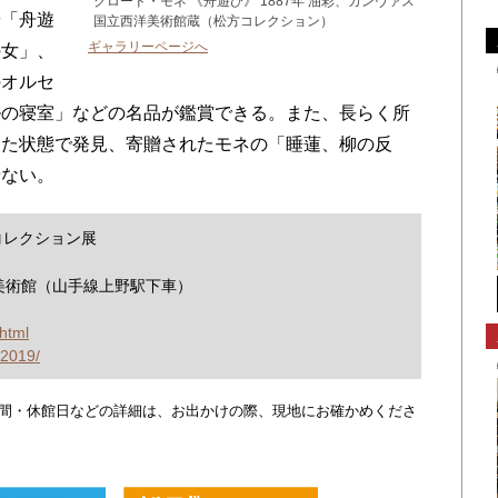
クロード・モネ 《舟遊び》 1887年 油彩、カンヴァス
や「舟遊
国立西洋美術館蔵（松方コレクション）
ギャラリーページへ
の女」、
のオルセ
ルの寝室」などの名品が鑑賞できる。また、長らく所
した状態で発見、寄贈されたモネの「睡蓮、柳の反
せない。
コレクション展
美術館（山手線上野駅下車）
.html
a2019/
・時間・休館日などの詳細は、お出かけの際、現地にお確かめくださ