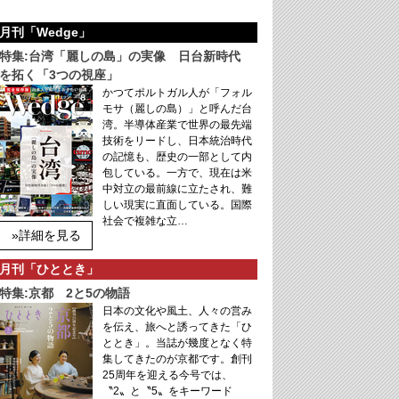
月刊「Wedge」
特集:台湾「麗しの島」の実像 日台新時代
を拓く「3つの視座」
かつてポルトガル人が「フォル
モサ（麗しの島）」と呼んだ台
湾。半導体産業で世界の最先端
技術をリードし、日本統治時代
の記憶も、歴史の一部として内
包している。一方で、現在は米
中対立の最前線に立たされ、難
しい現実に直面している。国際
社会で複雑な立…
»詳細を見る
月刊「ひととき」
特集:京都 2と5の物語
日本の文化や風土、人々の営み
を伝え、旅へと誘ってきた「ひ
ととき」。当誌が幾度となく特
集してきたのが京都です。創刊
25周年を迎える今号では、
〝2〟と〝5〟をキーワード