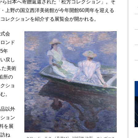
府から日本へ寄贈返還された「松方コレクション」。そ
・上野の国立西洋美術館が今年開館60周年を迎える
方コレクションを紹介する展覧会が開かれる。
式会
、ロンド
5年
買い戻し
した美術
船所の
レクショ
歩む。
品以外
クション
料を展
を訪ね