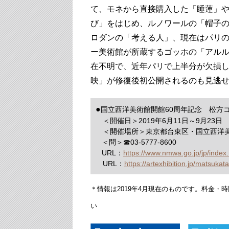
て、モネから直接購入した「睡蓮」
び」をはじめ、ルノワールの「帽子
ロダンの「考える人」、現在はパリ
ー美術館が所蔵するゴッホの「アル
在不明で、近年パリで上半分が欠損
映」が修復後初公開されるのも見逃
●
国立西洋美術館開館60周年記念 松方
＜開催日＞2019年6月11日
～
9月23日
＜開催場所＞
東京都台東区・国立西洋
＜問＞
☎03-5777-8600
URL：
https://www.nmwa.go.jp/jp/index
URL：
https://artexhibition.jp/matsukat
＊情報は2019年4月現在のものです。料金
い