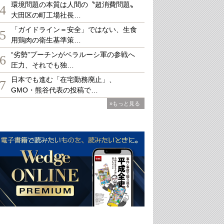
環境問題の本質は人間の〝超消費問題〟
4
大田区の町工場社長…
「ガイドライン＝安全」ではない、生食
5
用鶏肉の衛生基準策…
“劣勢”プーチンがベラルーシ軍の参戦へ
6
圧力、それでも独…
日本でも進む「在宅勤務廃止」、
7
GMO・熊谷代表の投稿で…
»もっと見る