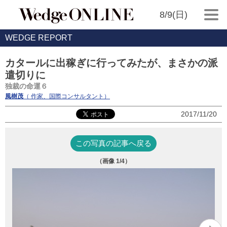
8/9(日)
WEDGE REPORT
カタールに出稼ぎに行ってみたが、まさかの派
遣切りに
独裁の命運６
風樹茂
（ 作家、国際コンサルタント）
2017/11/20
この写真の記事へ戻る
（画像
1
/4）
建