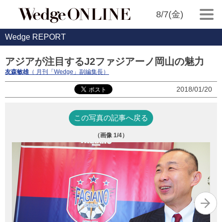
8/7(金)
Wedge REPORT
アジアが注目するJ2ファジアーノ岡山の魅力
友森敏雄
（ 月刊「Wedge」副編集長）
2018/01/20
この写真の記事へ戻る
（画像
1
/4）
「