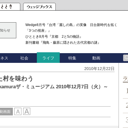
Wedge8月号『台湾「麗しの島」の実像 日台新時代を拓く
知らせ
「3つの視座」』
ひととき8月号『京都 2と5の物語』
新刊書籍『飛鳥・藤原に隠された古代宮都の謎』
ジネス
社会
特集
動画
ライフ
2010年12月22日
た村を味わう
ン
muraザ・ミュージアム 2010年12月7日（火）～
刷画面