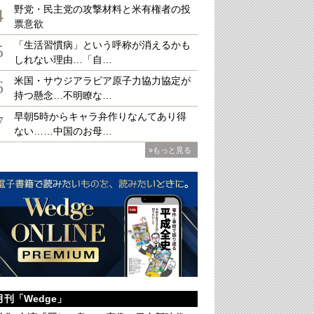
野党・民主党の攻撃材料と米有権者の投
4
票意欲
「生活習慣病」という呼称が消えるかも
5
しれない理由…「自…
米国・サウジアラビア原子力協力協定が
6
持つ懸念…不明瞭な…
早朝5時からキャラ弁作りなんてあり得
7
ない……中国のお母…
»もっと見る
月刊「Wedge」