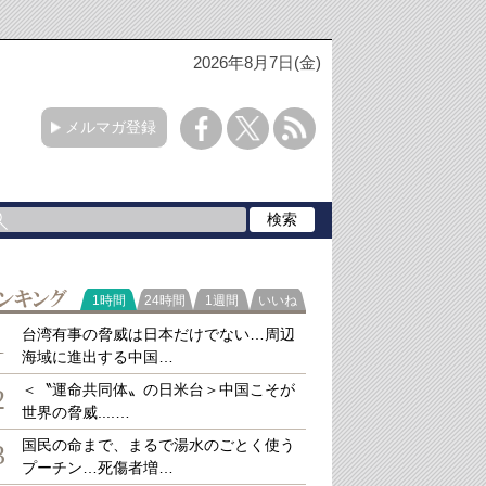
2026年8月7日(金)
メルマガ登録
ラ
1時間
24時間
1週間
いいね
キング
台湾有事の脅威は日本だけでない…周辺
1
海域に進出する中国…
＜〝運命共同体〟の日米台＞中国こそが
2
世界の脅威....…
国民の命まで、まるで湯水のごとく使う
3
プーチン…死傷者増…