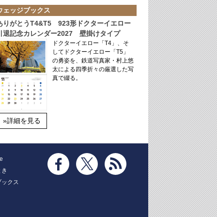
ウェッジブックス
ありがとうT4&T5 923形ドクターイエロー
引退記念カレンダー2027 壁掛けタイプ
ドクターイエロー「T4」、そ
してドクターイエロー「T5」
の勇姿を、鉄道写真家・村上悠
太による四季折々の厳選した写
真で綴る。
»詳細を見る
e
とき
ブックス