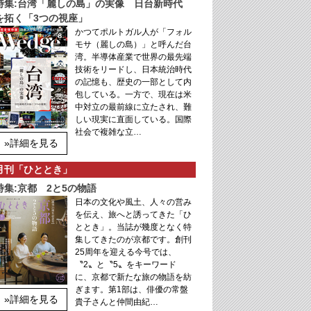
特集:台湾「麗しの島」の実像 日台新時代
を拓く「3つの視座」
かつてポルトガル人が「フォル
モサ（麗しの島）」と呼んだ台
湾。半導体産業で世界の最先端
技術をリードし、日本統治時代
の記憶も、歴史の一部として内
包している。一方で、現在は米
中対立の最前線に立たされ、難
しい現実に直面している。国際
社会で複雑な立…
»詳細を見る
月刊「ひととき」
特集:京都 2と5の物語
日本の文化や風土、人々の営み
を伝え、旅へと誘ってきた「ひ
ととき」。当誌が幾度となく特
集してきたのが京都です。創刊
25周年を迎える今号では、
〝2〟と〝5〟をキーワード
に、京都で新たな旅の物語を紡
ぎます。第1部は、俳優の常盤
»詳細を見る
貴子さんと仲間由紀…