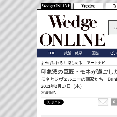
お
TOP
政治・経済
国際
ビ
よめば語れる！ 楽しめる！ アートナビ
印象派の巨匠・モネが過ごし
モネとジヴェルニーの画家たち Bunka
2011年2月17日（木）
宮田徹也
印