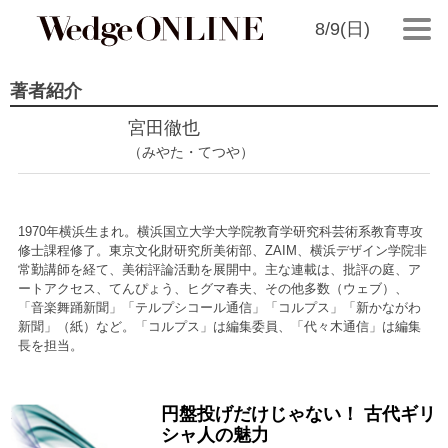
8/9(日)
著者紹介
宮田徹也
（みやた・てつや）
1970年横浜生まれ。横浜国立大学大学院教育学研究科芸術系教育専攻
修士課程修了。東京文化財研究所美術部、ZAIM、横浜デザイン学院非
常勤講師を経て、美術評論活動を展開中。主な連載は、批評の庭、ア
ートアクセス、てんぴょう、ヒグマ春夫、その他多数（ウェブ）、
「音楽舞踊新聞」「テルプシコール通信」「コルプス」「新かながわ
新聞」（紙）など。「コルプス」は編集委員、「代々木通信」は編集
長を担当。
円盤投げだけじゃない！ 古代ギリ
2011/07/29
シャ人の魅力