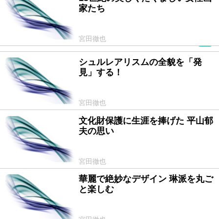
家たち
宮田徹也
PR
シュルレアリスムの全貌を「発
2011/03/01
見」する！
宮田徹也
文化財保護に生涯を捧げた 平山郁
2011/02/09
夫の思い
宮田徹也
華麗で絶妙なデザイン 琳派を丸ご
2011/01/18
と楽しむ