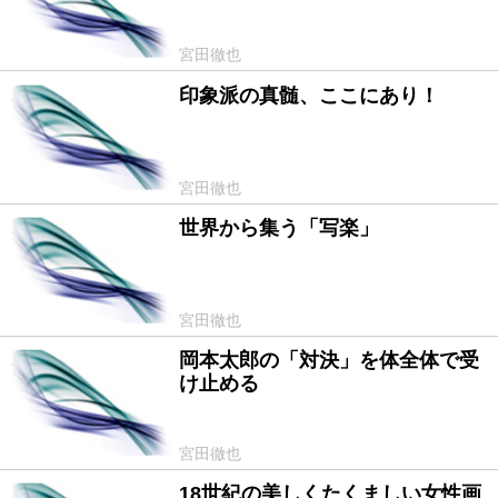
宮田徹也
印象派の真髄、ここにあり！
2011/06/16
宮田徹也
世界から集う「写楽」
2011/05/12
宮田徹也
岡本太郎の「対決」を体全体で受
2011/03/28
け止める
宮田徹也
18世紀の美しくたくましい女性画
2011/03/11