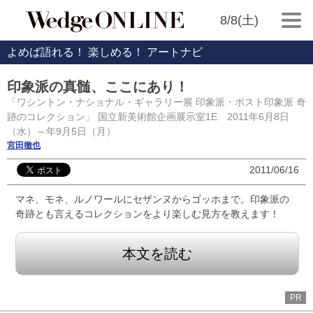
8/8(土)
よめば語れる！ 楽しめる！ アートナビ
印象派の真髄、ここにあり！
「ワシントン・ナショナル・ギャラリー展 印象派・ポスト印象派 奇
跡のコレクション」 国立新美術館企画展示室1E 2011年6月8日
（水）～年9月5日（月）
宮田徹也
2011/06/16
マネ、モネ、ルノワールにセザンヌからゴッホまで。印象派の
奇跡とも言えるコレクションをより楽しむ見方を教えます！
本文を読む
PR