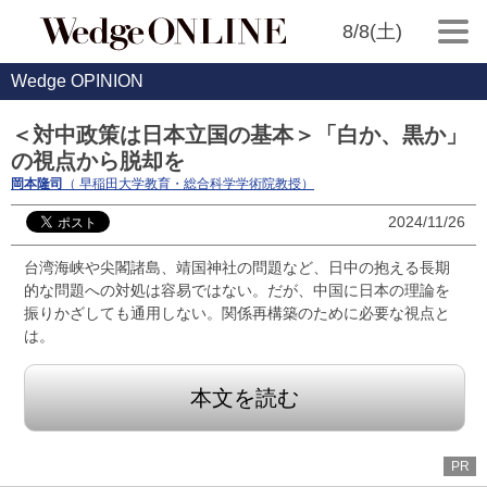
8/8(土)
Wedge OPINION
＜対中政策は日本立国の基本＞「白か、黒か」
の視点から脱却を
岡本隆司
（ 早稲田大学教育・総合科学学術院教授）
2024/11/26
台湾海峡や尖閣諸島、靖国神社の問題など、日中の抱える長期
的な問題への対処は容易ではない。だが、中国に日本の理論を
振りかざしても通用しない。関係再構築のために必要な視点と
は。
本文を読む
PR