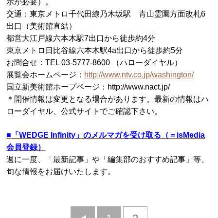
示が必要）。
交通：東京メトロ千代田線乃木坂駅 青山霊園方面改札6
出口（美術館直結）
都営大江戸線六本木駅7出口から徒歩約4分
東京メトロ日比谷線六本木駅4a出口から徒歩約5分
お問合せ：TEL 03-5777-8600 （ハローダイヤル）
展覧会ホームページ：
http://www.ntv.co.jp/washington/
国立新美術館ホープページ：http://www.nact.jp/
＊開催情報は変更となる場合があります。最新の情報はハ
ローダイヤル、公式サイトでご確認下さい。
■
「WEDGE Infinity」のメルマガを受け取る（＝isMedia
会員登録）
週に一度、「最新記事」や「編集部のおすすめ記事」等、
旬な情報をお届けいたします。