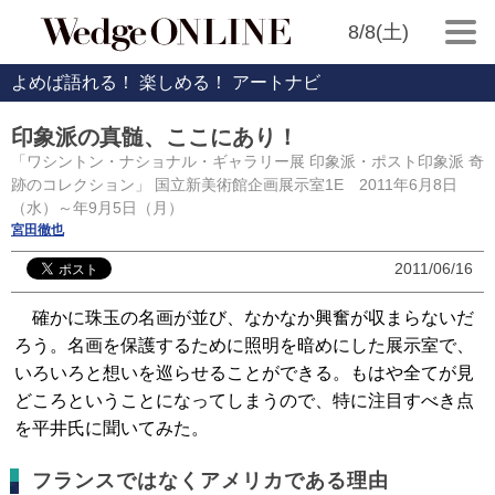
8/8(土)
よめば語れる！ 楽しめる！ アートナビ
印象派の真髄、ここにあり！
「ワシントン・ナショナル・ギャラリー展 印象派・ポスト印象派 奇
跡のコレクション」 国立新美術館企画展示室1E 2011年6月8日
（水）～年9月5日（月）
宮田徹也
2011/06/16
確かに珠玉の名画が並び、なかなか興奮が収まらないだ
ろう。名画を保護するために照明を暗めにした展示室で、
いろいろと想いを巡らせることができる。もはや全てが見
どころということになってしまうので、特に注目すべき点
を平井氏に聞いてみた。
フランスではなくアメリカである理由