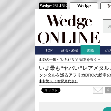
お
TOP
政治・経済
ビ
国際
山師の手帳～“いちびり”が日本を救う～
いま最も“ヤバい”レアメタル
タンタルを巡るアフリカDRCの紛争
中村繁夫
（ 智探庵代表）
印