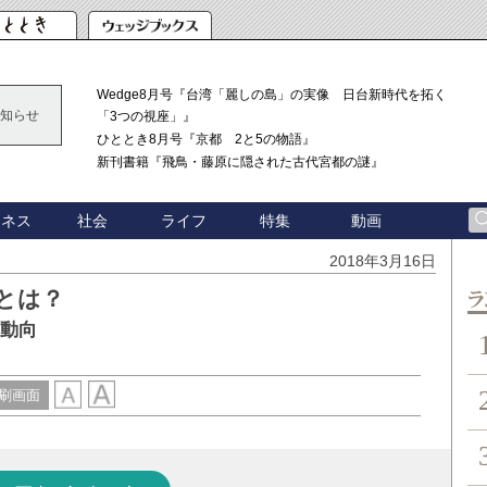
Wedge8月号『台湾「麗しの島」の実像 日台新時代を拓く
知らせ
「3つの視座」』
ひととき8月号『京都 2と5の物語』
新刊書籍『飛鳥・藤原に隠された古代宮都の謎』
ジネス
社会
ライフ
特集
動画
2018年3月16日
とは？
ン
の動向
刷画面