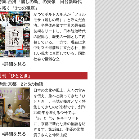
特集:台湾「麗しの島」の実像 日台新時代
を拓く「3つの視座」
かつてポルトガル人が「フォル
モサ（麗しの島）」と呼んだ台
湾。半導体産業で世界の最先端
技術をリードし、日本統治時代
の記憶も、歴史の一部として内
包している。一方で、現在は米
中対立の最前線に立たされ、難
しい現実に直面している。国際
社会で複雑な立…
»詳細を見る
月刊「ひととき」
特集:京都 2と5の物語
日本の文化や風土、人々の営み
を伝え、旅へと誘ってきた「ひ
ととき」。当誌が幾度となく特
集してきたのが京都です。創刊
25周年を迎える今号では、
〝2〟と〝5〟をキーワード
に、京都で新たな旅の物語を紡
ぎます。第1部は、俳優の常盤
»詳細を見る
貴子さんと仲間由紀…