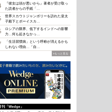
『彼女は頭が悪いから』著者が受け取っ
4
た読者からの手紙「…
世界スカウトジャンボリーを訪れた皇太
5
子殿下とボーイスカ…
を訪問した筆者
ロシアの限界、低下するインドへの影響
6
力…何も起きなかっ…
「生活習慣病」という呼称が消えるかも
7
しれない理由…「自…
»もっと見る
月刊「Wedge」