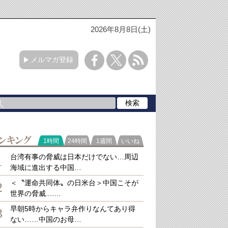
2026年8月8日(土)
メルマガ登録
ラ
1時間
24時間
1週間
いいね
キング
台湾有事の脅威は日本だけでない…周辺
1
海域に進出する中国…
＜〝運命共同体〟の日米台＞中国こそが
2
世界の脅威....…
早朝5時からキャラ弁作りなんてあり得
3
ない……中国のお母…