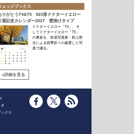
ウェッジブックス
ありがとうT4&T5 923形ドクターイエロー
引退記念カレンダー2027 壁掛けタイプ
ドクターイエロー「T4」、そ
してドクターイエロー「T5」
の勇姿を、鉄道写真家・村上悠
太による四季折々の厳選した写
真で綴る。
»詳細を見る
e
とき
ブックス