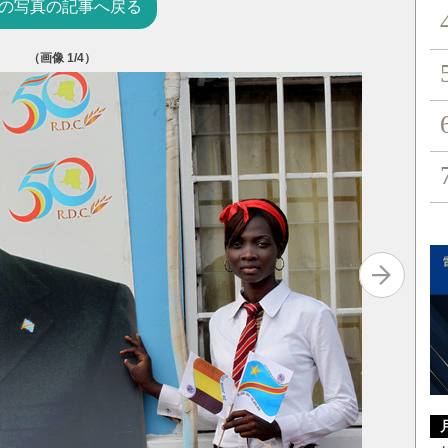
の写真の記事へ戻る
（画像
1
/4）
ルワンダ