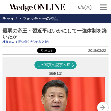
8/6(木)
チャイナ・ウォッチャーの視点
最弱の帝王・習近平はいかにして一強体制を築
いたか
樋泉克夫
（ 愛知県立大学名誉教授）
2018/03/22
この写真の記事へ戻る
（画像
1
/2）
「