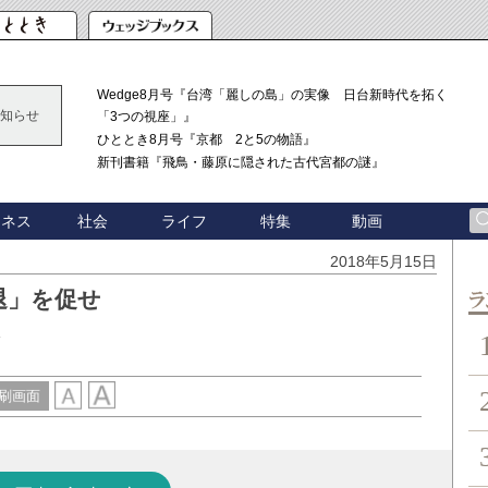
Wedge8月号『台湾「麗しの島」の実像 日台新時代を拓く
知らせ
「3つの視座」』
ひととき8月号『京都 2と5の物語』
新刊書籍『飛鳥・藤原に隠された古代宮都の謎』
ジネス
社会
ライフ
特集
動画
2018年5月15日
退」を促せ
ン
刷画面