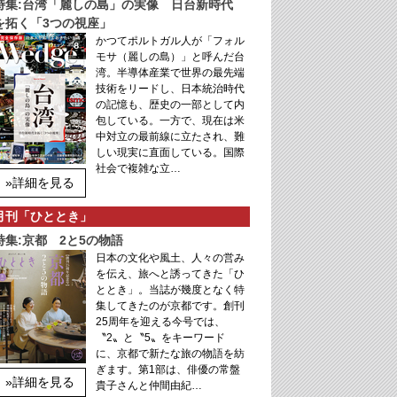
特集:台湾「麗しの島」の実像 日台新時代
を拓く「3つの視座」
かつてポルトガル人が「フォル
モサ（麗しの島）」と呼んだ台
湾。半導体産業で世界の最先端
技術をリードし、日本統治時代
の記憶も、歴史の一部として内
包している。一方で、現在は米
中対立の最前線に立たされ、難
しい現実に直面している。国際
社会で複雑な立…
»詳細を見る
月刊「ひととき」
特集:京都 2と5の物語
日本の文化や風土、人々の営み
を伝え、旅へと誘ってきた「ひ
ととき」。当誌が幾度となく特
集してきたのが京都です。創刊
25周年を迎える今号では、
〝2〟と〝5〟をキーワード
に、京都で新たな旅の物語を紡
ぎます。第1部は、俳優の常盤
»詳細を見る
貴子さんと仲間由紀…