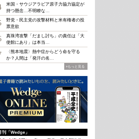
米国・サウジアラビア原子力協力協定が
4
持つ懸念…不明瞭な…
野党・民主党の攻撃材料と米有権者の投
5
票意欲
口が減り続けていくことが確定している中、既に4割が定員割れ大学、特に地方の私
AGI-STUDIO/GETTYIMAGES）
真珠湾攻撃「だまし討ち」の責任は「大
6
使館にあり」は本当…
〈熊本地震〉熱中症からどう命を守る
7
か？人間は「発汗の名…
»もっと見る
月刊「Wedge」