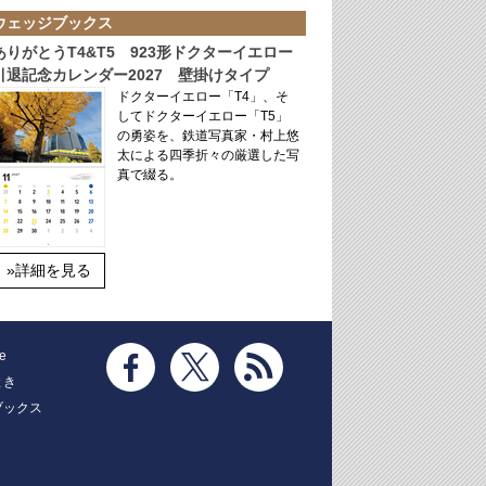
ウェッジブックス
ありがとうT4&T5 923形ドクターイエロー
引退記念カレンダー2027 壁掛けタイプ
ドクターイエロー「T4」、そ
してドクターイエロー「T5」
の勇姿を、鉄道写真家・村上悠
太による四季折々の厳選した写
真で綴る。
»詳細を見る
e
とき
ブックス