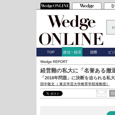
お
TOP
国際
ビ
政治・経済
Wedge REPORT
経営難の私大に「名誉ある撤
「2018年問題」に決断を迫られる私大
田中敬文
（ 東京学芸大学教育学部准教授）
印