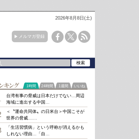
2026年8月8日(土)
メルマガ登録
ラ
1時間
24時間
1週間
いいね
キング
台湾有事の脅威は日本だけでない…周辺
1
海域に進出する中国…
＜〝運命共同体〟の日米台＞中国こそが
2
世界の脅威....…
「生活習慣病」という呼称が消えるかも
3
しれない理由…「自…