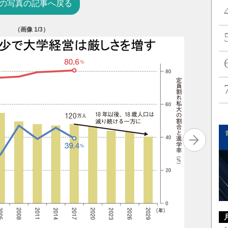
の写真の記事へ戻る
（画像
1
/3）
18歳人
（写真・ Y