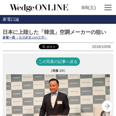
8/8(土)
家電口論
日本に上陸した「韓流」空調メーカーの狙い
多賀一晃
（ 生活家電.com主宰）
2018/10/06
この写真の記事へ戻る
（画像
1
/4）
AI
替