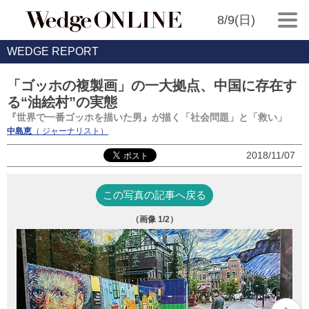
8/9(日)
WEDGE REPORT
「ゴッホの複製画」の一大拠点、中国に存在す
る“油絵村”の実態
『世界で一番ゴッホを描いた男』が描く「社会問題」と「救い」
中島恵
（ ジャーナリスト）
2018/11/07
この写真の記事へ戻る
（画像
1
/2）
ゴ