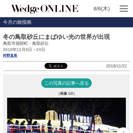
8/6(木)
今月の旅指南
冬の鳥取砂丘にまばゆい光の世界が出現
鳥取市福部町・鳥取砂丘
2018年12月8日～24日
狩野直美
2018/11/22
この写真の記事へ戻る
（画像
1
/2）